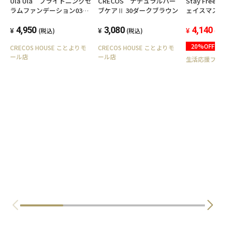
Ula Ula ブライトニングセ
CRECOS ナチュラルハー
Stay Free
ラムファンデーション03ヘ
ブケアⅡ 30ダークブラウン
ェイスマス
ルシーオークル
30枚入 日
4,950
3,080
>
4,140
(税込)
(税込)
(税
20%OFF
CRECOS HOUSE ことよりモ
CRECOS HOUSE ことよりモ
ール店
ール店
生活応援フェ