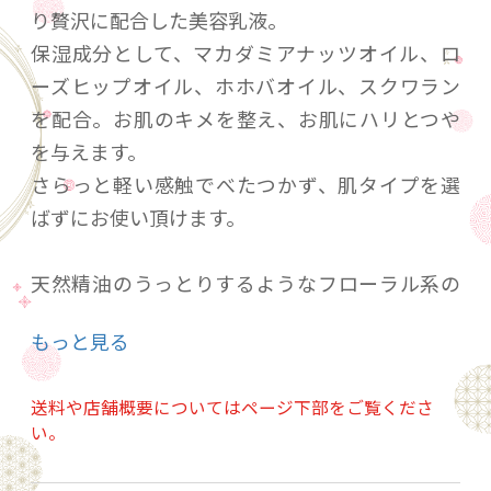
り贅沢に配合した美容乳液。
保湿成分として、マカダミアナッツオイル、ロ
ーズヒップオイル、ホホバオイル、スクワラン
を配合。お肌のキメを整え、お肌にハリとつや
を与えます。
さらっと軽い感触でべたつかず、肌タイプを選
ばずにお使い頂けます。
天然精油のうっとりするようなフローラル系の
優しい香りです。
もっと見る
お顔はもちろんのこと、デコルテから全身に、
ハンドクリームとしてもお使い頂けます。
送料や店舗概要についてはページ下部をご覧くださ
い。
ご使用方法 清潔な肌に適量をのばしてくださ
い。