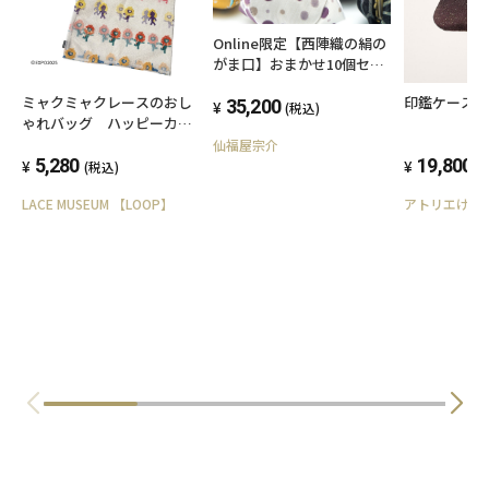
Online限定【西陣織の絹の
がま口】おまかせ10個セッ
ト
ミャクミャクレースのおし
印鑑ケース
35,200
(税込)
ゃれバッグ ハッピーカラ
ー
仙福屋宗介
5,280
19,800
(税込)
(
LACE MUSEUM 【LOOP】
アトリエけい