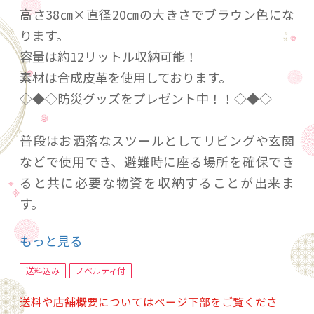
高さ38㎝×直径20㎝の大きさでブラウン色にな
ります。
容量は約12リットル収納可能！
素材は合成皮革を使用しております。
◇◆◇防災グッズをプレゼント中！！◇◆◇
普段はお洒落なスツールとしてリビングや玄関
などで使用でき、避難時に座る場所を確保でき
ると共に必要な物資を収納することが出来ま
す。
防災バッグは常に目の届くところにある事によ
もっと見る
り緊急時にすぐに持ち運べるメリットがある魅
せる防災バッグでもあります。
送料込み
ノベルティ付
送料や店舗概要についてはページ下部をご覧くださ