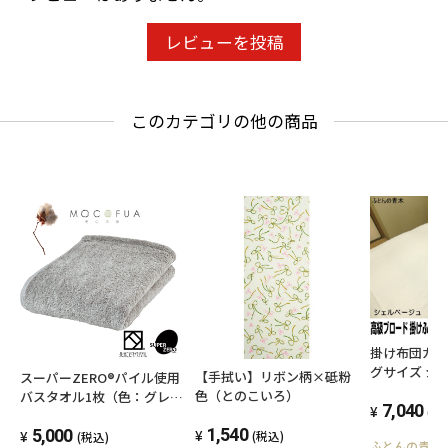
レビューを投稿
このカテゴリの他の商品
掛け布団カバ
グサイズ シ
【手拭い】リボン柄×砥粉
スーパーZERO®パイル使用
190x210cm
色（とのこいろ）
バスタオル1枚（色：グレ
高級ブロード
7,040
(税
ー）
ン 洗える 
1,540
5,000
(税込)
(税込)
ふとんの青木
洗濯可能 フ