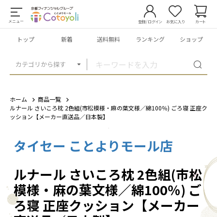
メニュー
登録/ログイン
お気に入り
カート
トップ
新着
送料無料
ランキング
ショップ
カテゴリから探す
ホーム
商品一覧
ルナール さいころ枕 2色組(市松模様・麻の葉文様／綿100％) ごろ寝 正座ク
ッション【メーカー直送品／日本製】
タイセー ことよりモール店
1
/
4
ルナール さいころ枕 2色組(市松
模様・麻の葉文様／綿100％) ご
ろ寝 正座クッション【メーカー