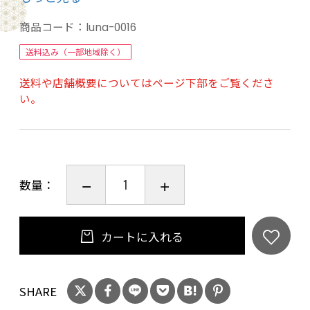
中身は通気性の良いパイプを使用。
適度な硬さがあるためしっかり支えてくれます。
商品コード：
luna-0016
送料込み（一部地域除く）
色柄の違うさいころ枕が2個セットなので
送料や店舗概要についてはページ下部をご覧くださ
気分や用途による使い分けや、ご家族やお友達
い。
とシェアするのもオススメです。
＜材質＞
数量：
側地＝綿100％、中材＝ポリエチレンパイプ
＜サイズ＞
カートに入れる
側サイズ（約）30cm×30cm（製品サイズ：約
15cm×15cm×15cm）
SHARE