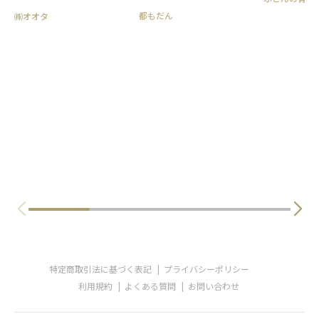
SWING CO
都もだん
㈱オオタ
社生産 羽毛
用 ダブルサイズ
団カバー 天然繊
リジナル ハ
んかばー
特定商取引法に基づく表記
プライバシーポリシー
利用規約
よくある質問
お問い合わせ