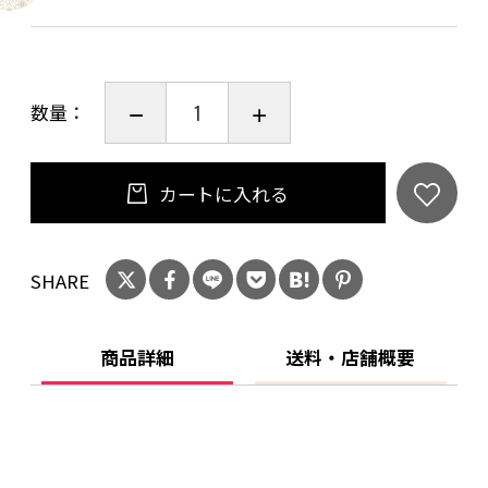
り・旨味。上品な風味・甘みの粒あんとの相性
がとても美味しいお菓子です。おもてなしの御茶
菓子やお土産にどうぞ。
数量：
踊かさねの詳細は下記をご覧ください。
https://chikiriya-kyoto.com/odorikasane/
カートに入れる
こだわりの原料は下記の通りです。
SHARE
■ 自家栽培の飼料米で育つ丹波産こだわり卵
■グルテンの少ない最上級の九州産小麦粉
商品詳細
送料・店舗概要
■国産生はちみつ
■和の味の上白糖
■天然鉱石から精製された重曹