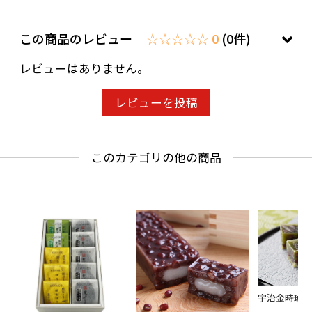
ちきり屋の想い・踊せんべい作りのこだわりは
下記をご覧ください。
この商品のレビュー
☆☆☆☆☆ 0
(0件)
https://chikiriya-kyoto.com/message/
レビューはありません。
素材へのこだわりは下記をご覧ください。
レビューを投稿
https://chikiriya-kyoto.com/policy/
このカテゴリの他の商品
原材料：小麦粉・砂糖・卵・小豆・寒天・蜂蜜
／重曹
賞味期限：製造日より10日（季節により多少の
変動有り）
栄養成分表示（1個当たり）：エネルギー
100.8kcal、タンパク質2.18g、脂質0.34g、炭水
化物22.6g、食塩相当量0.01g（推定値）
宇治金時琥珀