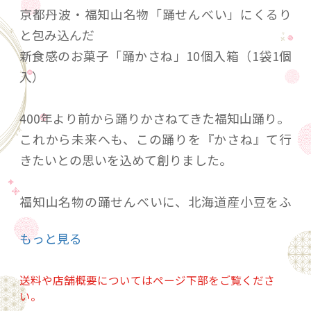
京都丹波・福知山名物「踊せんべい」にくるり
と包み込んだ
新食感のお菓子「踊かさね」10個入箱（1袋1個
入）
400年より前から踊りかさねてきた福知山踊り。
これから未来へも、この踊りを『かさね』て行
きたいとの思いを込めて創りました。
福知山名物の踊せんべいに、北海道産小豆をふ
っくらと上品に炊き上げた無添加の粒あんを、
もっと見る
くるりと包み込みました。おせんべいだけど、
しっとりと柔らかい食感。
送料や店舗概要についてはページ下部をご覧くださ
い。
踊せんべいでしか味わうことの出来ない卵の香