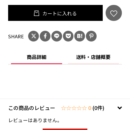
●ワッフル調の織生地が、心地いい肌触り。
カートに入れる
●カラー展開は4色。シーンに合わせてセレクト
して下さい。（アイボリーは売り切れです。）
SHARE
【その他】
写真の色調はモニターの機種や設定により実際
商品詳細
送料・店舗概要
の商品と異なる場合があります。 記載事項は商
品改良のため予告なく変更することがありま
す。あらかじめご了承ください。
この商品のレビュー
☆☆☆☆☆ 0
(0件)
レビューはありません。