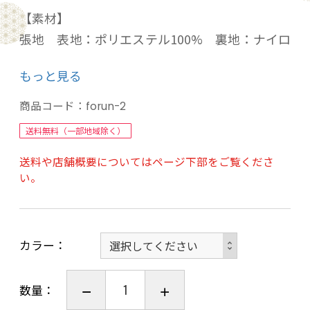
【素材】
張地 表地：ポリエステル100% 裏地：ナイロ
ン100%
もっと見る
中材 ウレタンフォーム、粉砕フレタンフォー
ム、スチールパイプ
商品コード：
forun-2
送料無料（一部地域除く）
【特徴】
送料や店舗概要についてはページ下部をご覧くださ
●日本製。ご注文の度に職人さんが丁寧に仕上
い。
げます。
（※カバーの縫製から組み立て、加工まで、
すべて日本製です）
カラー
●たっぷりの粉砕ウレタンフォームを詰め込ん
だ、弾力 & ボリュームが自慢のふんわりソファ
ーです。
数量：
●背部・肘部、5段階リクライニング式