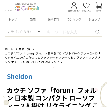
メニュー
登録/ログイン
お気に入り
カート
トップ
新着
送料無料
ランキング
ショップ
カテゴリから探す
ホーム
商品一覧
カウチ ソファ「forun」フォルン 日本製 コンパクト ローソファー 2人掛け
リクライニング こたつ フロアソファー ソファー リビングソファ ファブリ
ック ナチュラル おしゃれ かわいい シンプル
Sheldon
1
/
3
カウチ ソファ「forun」フォル
ン 日本製 コンパクト ローソフ
ァー 2人掛け リクライニング こ