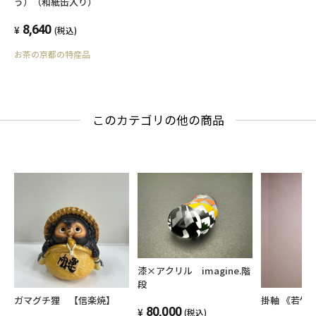
う）（和紙缶入り）
8,640
(税込)
お茶の京都の特産品
このカテゴリの他の商品
漆×アクリル imagine.階
段
ガマグチ狸 【信楽焼】
掛軸 《若竹
80,000
(税込)