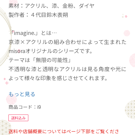
素材：アクリル、漆、金粉、ダイヤ
製作者：４代目鈴木表朔
「imagine.」とは…
京漆×アクリルの組み合わせによって生まれた
misoraオリジナルのシリーズです。
テーマは「無限の可能性」
不透明な漆と透明なアクリルは見る角度や光に
よって様々な印象を感じさせてくれます。
もっと見る
用途も飾るだけではなく、アクセサリーなど
様々な形に変わる可能性を持っています。
商品コード：
i9
ぜひお客様だけの楽しみ方を探してみてくださ
送料込み
い
送料や店舗概要についてはページ下部をご覧くださ