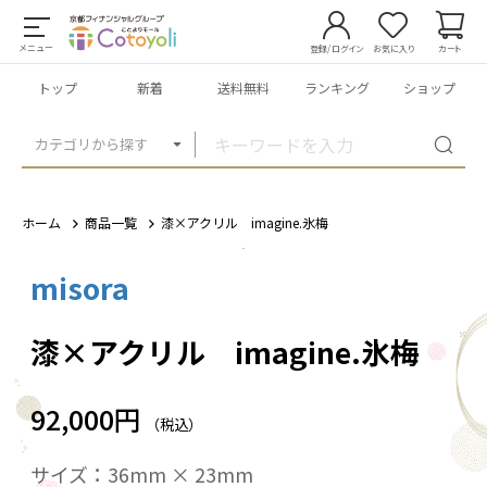
メニュー
登録/ログイン
お気に入り
カート
トップ
新着
送料無料
ランキング
ショップ
カテゴリから探す
ホーム
商品一覧
漆×アクリル imagine.氷梅
misora
1
/
5
漆×アクリル imagine.氷梅
92,000円
（税込）
サイズ：36mm × 23mm