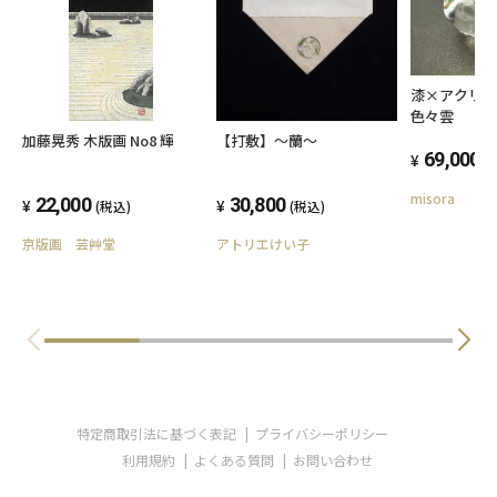
漆×アクリル 
色々雲
加藤晃秀 木版画 No8 輝
【打敷】～蘭～
69,000
(
misora
22,000
30,800
(税込)
(税込)
京版画 芸艸堂
アトリエけい子
特定商取引法に基づく表記
プライバシーポリシー
利用規約
よくある質問
お問い合わせ