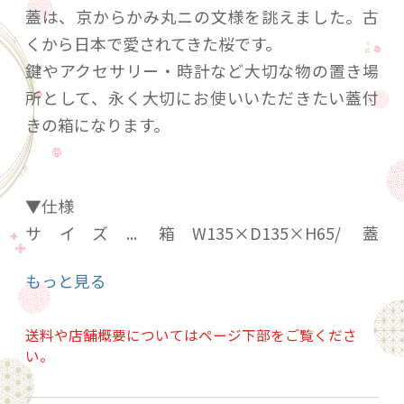
蓋は、京からかみ丸ニの文様を誂えました。古
くから日本で愛されてきた桜です。
鍵やアクセサリー・時計など大切な物の置き場
所として、永く大切にお使いいただきたい蓋付
きの箱になります。
▼仕様
サイズ... 箱W135×D135×H65/ 蓋
W115×D115×T20
もっと見る
使用材... 箱：KEBONY・オイル仕上げ / 蓋：桜・
オイル仕上げ
送料や店舗概要についてはページ下部をご覧くださ
い。
※箱はKEBONY材を使用しております。天然木の