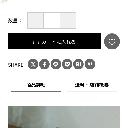
性質を御理解の上ご使用ください。
蓋は、浮彫を施しております。繊細な細工であ
数量：
り、天然木を使用しておりますので御理解の上
ご使用ください。
蓋をした時の有効高さ寸法は35㍉となります。
カートに入れる
KEBONY https://www.barcelona-
SHARE
trade.com/brands/kebony.html
京からかみ丸二 https://maruni-kyoto.co.jp/
商品詳細
送料・店舗概要