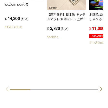
KAZARI-SARA 長
【送料無料】日本製 キッチ
地球儀 13cm
14,300
ンマット 玄関マット 上がり
しゃべる AR
(税込)
框 32x110cm 滑り止め付 エ
し可 おしゃれ
STYLE+PLUS
レガント 上品 手洗い 抗菌
2,780
ンテリア 知育
11,000
(税込)
(
防臭 洗える ウォッシャブル
誕生日 ハロ
50%OFF
Sheldon
室内 花柄
プレゼント 
点灯時は行政図 
きわみOnline
軸無し bekv