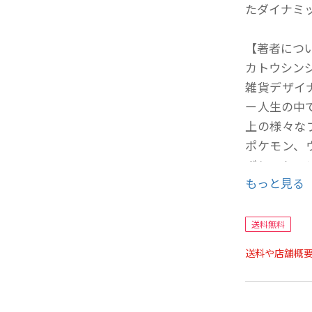
たダイナミ
【著者につ
カトウシン
雑貨デザイ
ー人生の中で
上の様々な
ポケモン、
ボレーショ
もっと見る
テーマにし
『そらべあ
2012年
送料無料
に取り組み
送料や店舗概
ぱい』（出