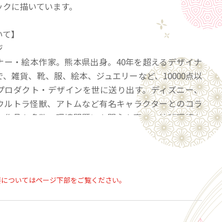
ックに描いています。
いて】
ジ
ナー・絵本作家。熊本県出身。40年を超えるデザイナ
、雑貨、靴、服、絵本、ジュエリーなど、10000点以
プロダクト・デザインを世に送り出す。ディズニー、
ウルトラ怪獣、アトムなど有名キャラクターとのコラ
ン作品も多数。環境問題にも関心を寄せ、地球環境を
た北極熊の兄弟『そらべあ』のキャラクターを制作。
』の活動が高く評価され、2010年に環境大臣賞を、
には第一回ソーラーアワードを受賞。絵本制作にも精力的
、現在までに『あこがれのチュチュ』『ポケットいっ
要についてはページ下部をご覧ください。
版ワークス）を含む25冊以上の絵本をリリース。