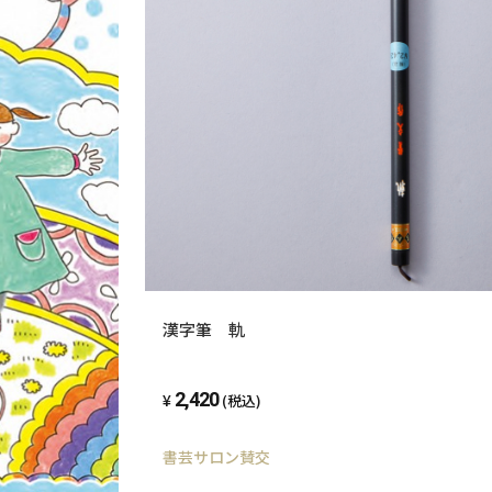
漢字筆 軌
2,420
(税込)
書芸サロン賛交