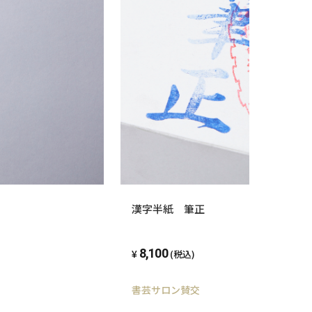
漢字半紙 筆正
8,100
(税込)
書芸サロン賛交