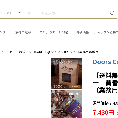
から探す
ング
京都の逸品
ことよりモール限定
特別価格
ショップから探
ーヒー 黄昏 -TASOGARE- 1kg シングルオリジン（業務用焙煎豆）
Doors C
【送料無
ー 黄昏 
（業務
通常価格
7,4
7,430円