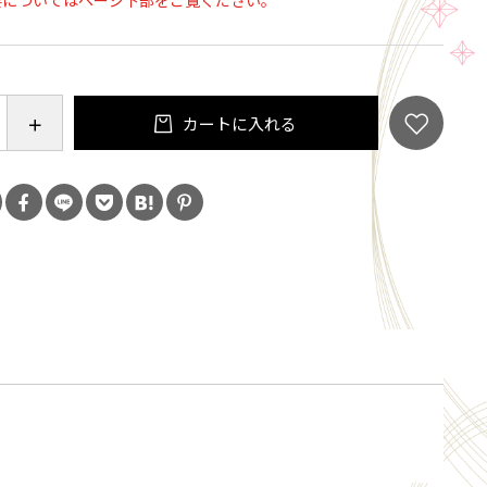
要についてはページ下部をご覧ください。
ォッシュド
式会社ＣＲＥＡ
都府相楽郡笠置町笠置平田26
煎日より180日
カートに入れる
直射日光、高温多湿を避けて保存してください。
イロースト
☆☆☆☆
★☆☆☆
★★★☆
★★★★
意
ーヒー豆のままの形状です。コーヒー豆は挽いた瞬間