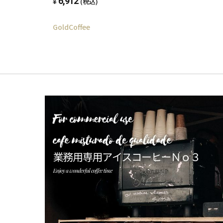
6,912
(税込)
GoldCoffee