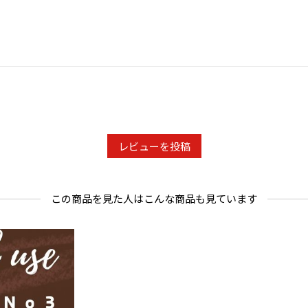
から酸化が
容器に保存
こちらの商
だいており
パッケージ
レビューを投稿
【Doors
この商品を見た人はこんな商品も見ています
Doors
味や味わい
に管理され
での全ての
コーヒー豆