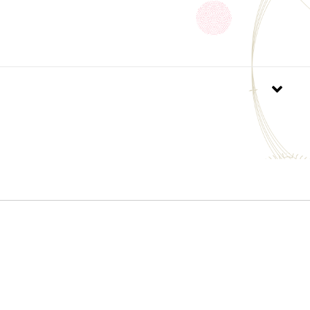
進むため、挽き売りはしておりません。開封後は密閉
しできるだけお早めにご使用ください。
品はラッピングギフト包装＆熨斗はお断りさせていた
ます。ご理解のほどよろしくお願いします。
デザインは変更となる場合がございます。
のこだわり】
で仕入れるコーヒー豆は、その新鮮さがもたらす格別な風
はもちろんのこと、栽培から収穫までの品質を徹底的
た農園を世界中より厳選し、輸送からカップに注ぐま
工程においてトレーサビリティ（追跡可能な状態）な
のみを使用しています。