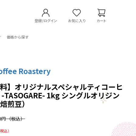
登録/ログイン
お気に入り
カート
す
価格から探す
offee Roastery
料】オリジナルスペシャルティコーヒ
-TASOGARE- 1kg シングルオリジン
用焙煎豆）
30円
（税込）
（税込）