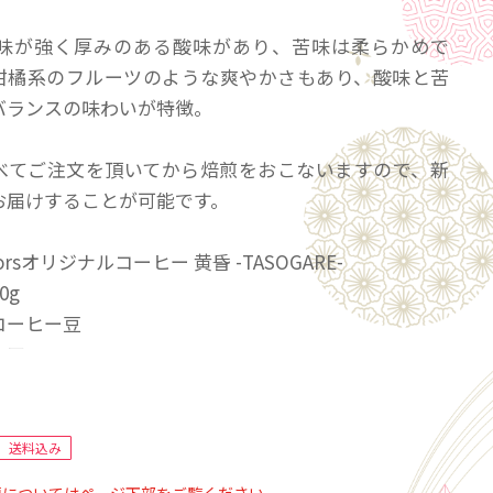
味が強く厚みのある酸味があり、苦味は柔らかめで
柑橘系のフルーツのような爽やかさもあり、酸味と苦
バランスの味わいが特徴。
べてご注文を頂いてから焙煎をおこないますので、新
お届けすることが可能です。
rsオリジナルコーヒー 黄昏 -TASOGARE-
0g
コーヒー豆
ニア
ニエリ郡
タイシ生産者組合
20m
送料込み
u11、SL28、SL34、Batian