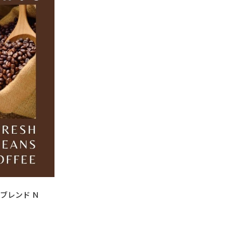
【原材料は
シングルオ
く、農場や
ーヒーのこ
似た様な形
同じフラン
ニュとある
コーヒーの
とに土壌環
た品種をそ
それぞれの
また、Do
ブレンド Ｎ
リジンの豆
し、多くの