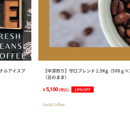
ョナルアイスブ
【中深煎り】守口ブレンド 1.5Kg（500ｇ
（豆のまま）
5,100
14%OFF
(税込)
GoldCoffee