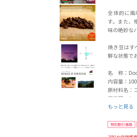
全体的に風
す。また、
味の絶妙な
焼き豆はす
鮮な状態で
名 称：Doo
内容量：100
原材料名：
原産国：ケ
もっと見る
生産地域：
農 園：ガ
標 高：1,7
特別割引価格
品 種：Ruir