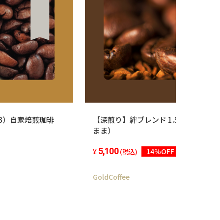
×3）自家焙煎珈琲
【深煎り】絆ブレンド 1.5Kg（500
まま）
5,100
14%OFF
(税込)
GoldCoffee