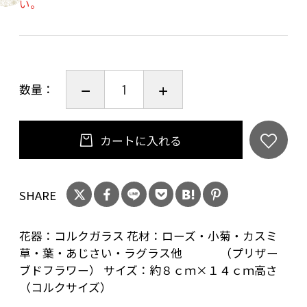
い。
そして何よりも、お手入れが楽なのが魅力です。
プリザーブドフラワーは鮮花を特殊な加工で長
期保存が可能です。そのまま美しさを保ち続け
数量：
ることができ、お忙しい方や初めてお花を飾る
方にもおすすめです。
カートに入れる
ぜひ、特別な贈り物や自分へのご褒美として、
お楽しみください！
SHARE
花器：コルクガラス 花材：ローズ・小菊・カスミ
草・葉・あじさい・ラグラス他 （プリザー
ブドフラワー） サイズ：約８ｃｍ×１４ｃｍ高さ
（コルクサイズ）