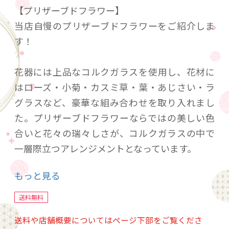
【プリザーブドフラワー】
当店自慢のプリザーブドフラワーをご紹介しま
す！
花器には上品なコルクガラスを使用し、花材に
はローズ・小菊・カスミ草・葉・あじさい・ラ
グラスなど、豪華な組み合わせを取り入れまし
た。プリザーブドフラワーならではの美しい色
合いと花々の瑞々しさが、コルクガラスの中で
一層際立つアレンジメントとなっています。
もっと見る
サイズは約８ｃｍ×１４ｃｍの高さで、コルク
サイズのコンパクトなデザインです。
送料無料
飾る場所を選ばず、インテリアのアクセントと
送料や店舗概要についてはページ下部をご覧くださ
しても素敵に映えます。