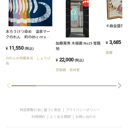
４曲全盛季
本ろうけつ染め 温泉マー
クのれん 約巾85ｃｍｘ丈
3,685
120ｃｍ 全8色 ご家庭で
(税
加藤晃秀 木版画 No15 雪路
も、日本のお風呂温泉気分
11,550
地
(税込)
倉屋
を味わえます。（エメラル
のれんの京都染元 しょうび
ドブルー・ローズ・紺・
22,000
(税込)
苑
青・エンジ・ベージュ・カ
ラシ・ウグイス）
京版画 芸艸堂
特定商取引法に基づく表記
プライバシーポリシー
利用規約
よくある質問
お問い合わせ