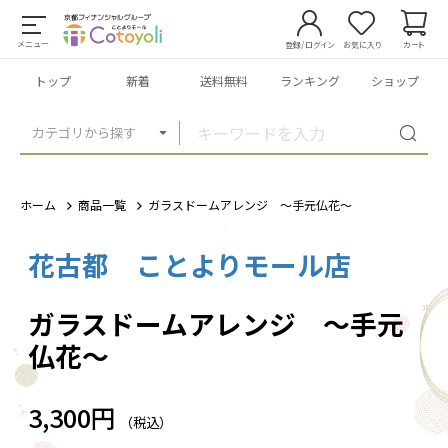
メニュー
登録/ログイン
お気に入り
カート
トップ
新着
送料無料
ランキング
ショップ
カテゴリから探す
ホーム
商品一覧
ガラスドームアレンジ ～手元仏花～
花古都 ことよりモール店
1
/
2
ガラスドームアレンジ ～手元
仏花～
3,300円
（税込）