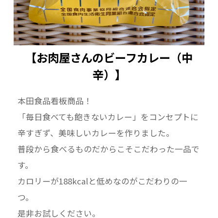
【お肉屋さんのビーフカレー（辛口）】
【お肉屋さんのビーフカレー（中
■原材料名：野菜（たまねぎ、じゃがいも、に
辛）】
んじん）、牛肉（オーストラリア産）、小麦
粉、ラード、砂糖、カレー粉、乳等を主要原料
本田食品看板商品！
とする食品、食塩、チャツネ、ビーフエキス、
「毎日食べても飽きないカレー」をコンセプトに
トマトペースト、香辛料／調味料（アミノ酸
辛すぎず、美味しいカレーを作りました。
等）、着色料（カラメル、カロチン）、酸味
普段から食べるものだからこそこだわった一品で
料、香料、（一部に小麦・乳成分・牛肉・大
す。
豆・豚肉・りんごを含む）
カロリーが188kcalと低めなのがこだわりの一
■殺菌方法：気密性容器に密封し、加圧加熱殺
つ。
菌
■内容量：200g
是非お試しください。