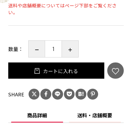
が特徴です。カレーライスはもちろん、カレー
送料や店舗概要についてはページ下部をご覧くださ
うどん・焼きカレーといった様々なアレンジが
い。
できるレトルトカレーです。一度ご賞味くださ
い。
当店人気ナンバー１！
数量：
【お肉屋さんのビーフカレー（中辛）】
カートに入れる
■原材料名：牛肉（オーストラリア産）、野菜
（たまねぎ、じゃがいも、にんじん）、小麦
粉、ラード、砂糖、カレー粉、食塩、チャツ
SHARE
ネ、リンゴピューレ、トマトペースト、醤油、
乳等を主要原料とする食品、ビーフエキス、ウ
商品詳細
送料・店舗概要
スターソース、しょうがペースト、にんにくペ
ースト、牛脂／調味料（アミノ酸等）、着色料