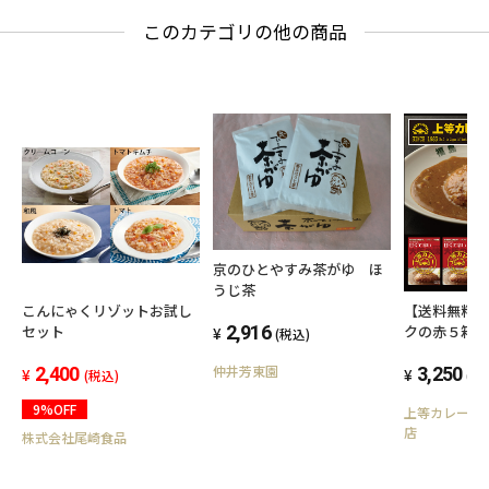
このカテゴリの他の商品
京のひとやすみ茶がゆ ほ
うじ茶
こんにゃくリゾットお試し
【送料無料
セット
クの赤５箱
2,916
(税込)
仲井芳東園
2,400
3,250
(税込)
(税
9%OFF
上等カレー 
店
株式会社尾崎食品