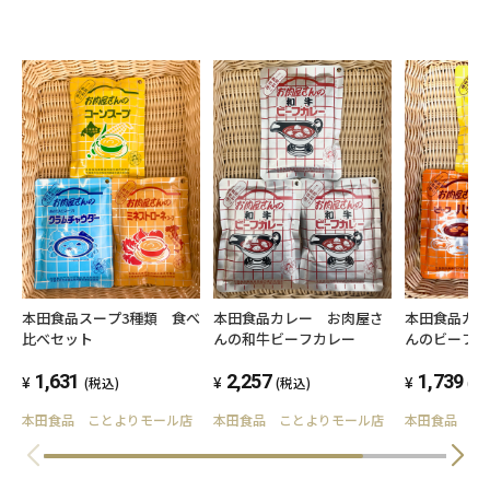
本田食品スープ3種類 食べ
本田食品カレー お肉屋さ
本田食品カ
比べセット
んの和牛ビーフカレー
んのビーフ
ハヤシ・コ
1,631
2,257
べ比べセッ
1,739
(税込)
(税込)
(税
本田食品 ことよりモール店
本田食品 ことよりモール店
本田食品 こ