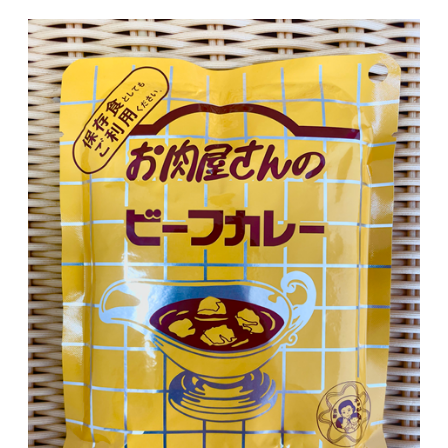
（カラメル、カロチン）、香辛料抽出物、酸味
料、香料、（一部に小麦・乳成分・牛肉・大
豆・豚肉・りんごを含む）
■殺菌方法：気密性容器に密封し、加圧加熱殺
菌
■内容量：200g
■保存方法：直射日光を避け、常温で保存して
ください。
■賞味期限：パッケージに記載 製造日より２
年
■栄養成分表示 1袋(200g)当たり
エネルギー:188kcal たんぱく質:9.2g 脂
質:10.0g 炭水化物:15.4g 食塩相当量:2.6g（推
定値）