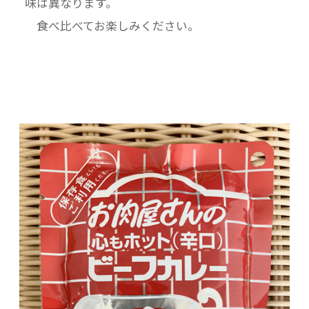
味は異なります。
食べ比べてお楽しみください。
■栄養成分表示 1袋(180g)当たり
エネルギー:218kcal たんぱく質:4.3g 脂
質:15.1g 炭水化物:16.2g 食塩相当量:2.7g（推
定値）