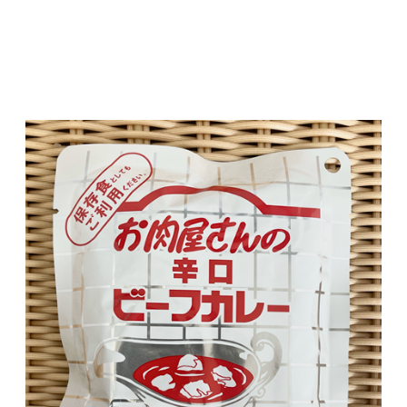
■保存方法：直射日光を避け、常温で保存して
ください。
■賞味期限：パッケージに記載 製造日より２
年
■栄養成分表示 1袋(200g)当たり
エネルギー:236kcal たんぱく質:6.8g 脂
質:14.4g 炭水化物:19.8g 食塩相当量:2.6g（推
定値）
【お肉屋さんのビーフカレー・心もホット（辛
口）】
■原材料名：野菜（たまねぎ、ばれいしょ、に