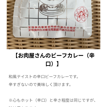
んじん）、牛肉（オーストラリア）、小麦粉、
ラード、ウスターソース、カレー粉、砂糖、チ
ャツネ、りんごピューレ、食塩、でん粉、生ク
リーム、トマトペースト、調製食用脂（バタ
ー、植物油脂）、ビーフエキス、しょうゆ、香
辛料、酵母エキス／調味料（アミノ酸等）、カ
ラメル色素、（一部に小麦・乳成分・牛肉・大
【お肉屋さんのビーフカレー（辛
豆・バナナ・りんごを含む）
■殺菌方法：気密性容器に密封し、加圧加熱殺
口）】
菌
■内容量：180g
和風テイストの辛口ビーフカレーです。
■保存方法：直射日光を避け、常温で保存して
辛すぎないので美味しく頂けます。
ください。
■賞味期限：パッケージに記載 製造日より２
※心もホット（辛口）と辛さ程度は同じですが、
年