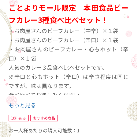
ことよりモール限定 本田食品ビー
フカレー3種食べ比べセット！
・お肉屋さんのビーフカレー（中辛）×１袋
・お肉屋さんのビーフカレー（辛口）×１袋
・お肉屋さんのビーフカレー・心もホット（辛
口）×１袋
人気のカレー３品食べ比べセットです。
※辛口と心もホット（辛口）は辛さ程度は同じ
ですが、味は異なります。
食べ比べてお楽しみください。
もっと見る
本田食品看板商品！お肉屋さんのビーフカレー
送料込み
おすすめ商品
（中辛）は「毎日食べても飽きないカレー」を
お一人様あたりの購入可能数：1
コンセプトに香辛料を抑えてマイルドな味わい