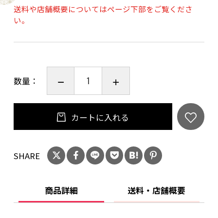
送料や店舗概要についてはページ下部をご覧くださ
い。
■原材料名：牛肉（国産）、野菜（たまねぎ、
じゃがいも、にんじん）、小麦粉、ラード、砂
糖、カレー粉、食塩、チャツネ、リンゴピュー
数量：
レ、トマトペースト、醤油、乳等を主要原料と
する食品、ビーフエキス、ウスターソース、は
ちみつ、しょうがペースト、にんにくペースト
カートに入れる
／調味料（アミノ酸等）、着色料（カラメル、
カロチン）、香辛料抽出物、酸味料、香料、
SHARE
（一部に小麦・乳成分・牛肉・大豆・豚肉・り
んごを含む）
■殺菌方法：気密性容器に密封し、加圧加熱殺
商品詳細
送料・店舗概要
菌
■内容量：200g