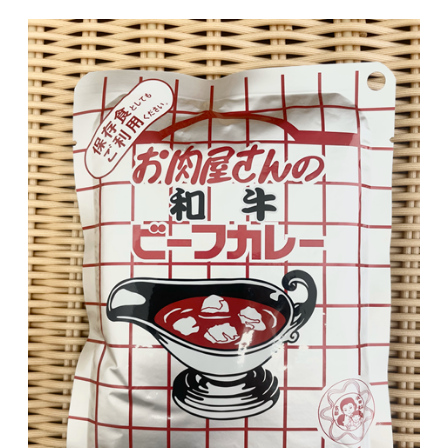
■保存方法：直射日光を避け、常温で保存して
ください。
■賞味期限：パッケージに記載 製造日より２
年
■栄養成分表示：1袋(200g)当たり
エネルギー：216kcal たんぱく質:10.2g 脂
質:11.8g 炭水化物:17.2g 食塩相当量:2.4g
（推定値）