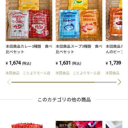
本田食品カレー3種類 食べ
本田食品スープ3種類 食べ
本田食品カ
比べセット
比べセット
んのビーフ
ハヤシ・コ
1,674
1,631
べ比べセッ
1,739
(税込)
(税込)
(税
本田食品 ことよりモール店
本田食品 ことよりモール店
本田食品 こ
このカテゴリの他の商品