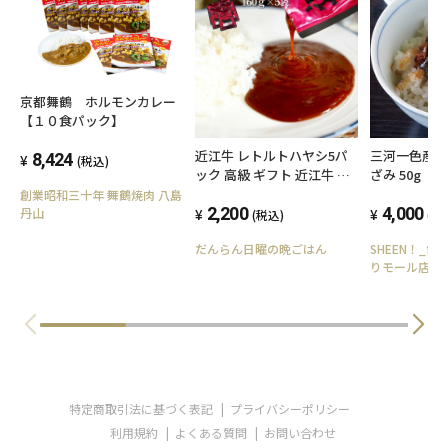
京都舞鶴 ホルモンカレー
【１０食パック】
近江牛 レトルトハヤシ5パ
三河一色産 
8,424
(税込)
ック 高級 ギフト 近江牛 レ
ざみ 50g（
トルト ハヤシ 送料無料 ご
レ20g）2食
創業昭和三十年 舞鶴焼肉 八島
当地 国産 黒毛和牛 滋賀県
2,200
凍
4,000
丹山
(税込)
(税
コク プレゼント ギフト お
だんらん日曜の晩ごはん
SHEEN！_fo
祝い あす楽 防災 備蓄 備え
りモール店
極上 和牛 お礼 グルメお店
味 高級レトルトハヤシ 近江
牛ハヤシ お土産 贈り物 お
いしがうれしが
特定商取引法に基づく表記
プライバシーポリシー
利用規約
よくある質問
お問い合わせ