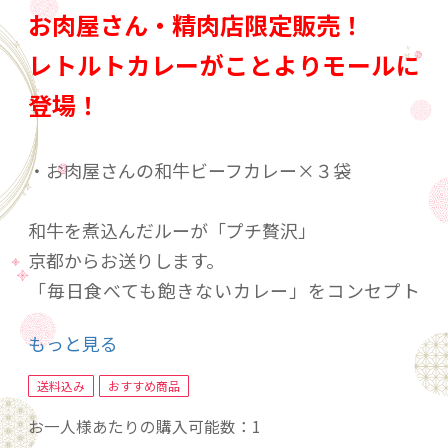
お肉屋さん・精肉店限定販売！
レトルトカレーがことよりモールに
登場！
・お肉屋さんの和牛ビーフカレー×３袋
和牛を煮込んだルーが「プチ贅沢」
京都からお送りします。
「毎日食べても飽きないカレー」をコンセプト
に。
もっと見る
スパイス控えめでまろやか、中辛だけど辛すぎ
ない和風カレーです。
送料込み
おすすめ商品
普段よりワンランク上のビーフカレーをご賞味
お一人様あたりの購入可能数：1
ください。