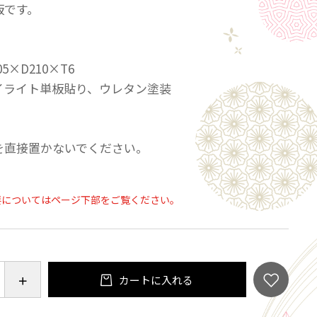
板です。
05×D210×T6
 ダイライト単板貼り、ウレタン塗装
を直接置かないでください。
要についてはページ下部をご覧ください。
カートに入れる