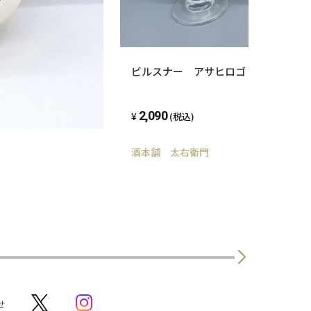
ピルスナー アサヒロゴ (ゴールド) 
2,090
(税込)
酒本舗 太右衛門
せ