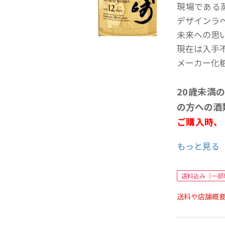
現場である
デザインラ
未来への思
現在は入手
メーカー化
20歳未満
の方への酒
ご購入時、
年月日を必
もっと見る
ことよりモ
せ欄への入
送料込み（一部
送料や店舗概