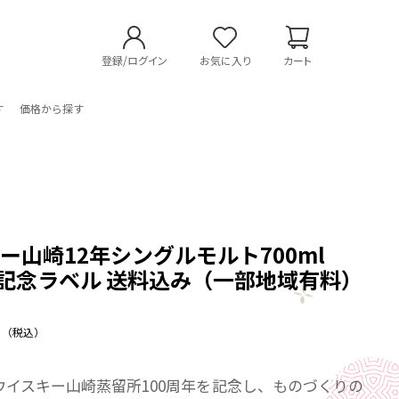
登録/ログイン
お気に入り
カート
す
価格から探す
店
ー山崎12年シングルモルト700ml
年記念ラベル 送料込み（一部地域有料）
（税込）
ウイスキー山崎蒸留所100周年を記念し、ものづくりの