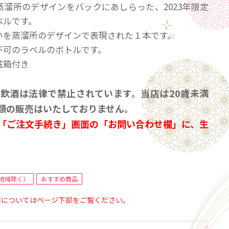
蒸溜所のデザインをバックにあしらった、2023年限定
ベルです。
いを蒸溜所のデザインで表現された１本です。
不可のラベルのボトルです。
粧箱付き
の飲酒は法律で禁止されています。当店は20歳未満
類の販売はいたしておりません。
「ご注文手続き」画面の「お問い合わせ欄」に、生
ず入力してください。
ール会員で生年月日登録済みの方は、お問い合わ
力は不要です。
地域除く）
おすすめ商品
要についてはページ下部をご覧ください。