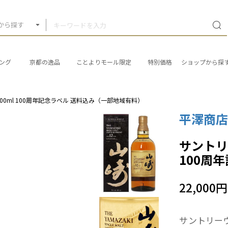
から探す
ング
京都の逸品
ことよりモール限定
特別価格
ショップから探
0ml 100周年記念ラベル 送料込み（一部地域有料）
平澤商
サントリ
100周
22,000円
サントリー