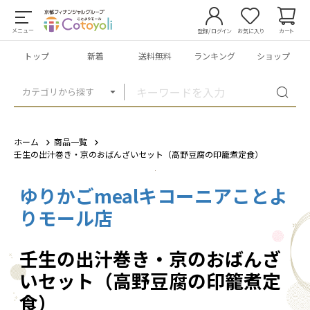
メニュー
登録/ログイン
お気に入り
カート
トップ
新着
送料無料
ランキング
ショップ
カテゴリから探す
ホーム
商品一覧
壬生の出汁巻き・京のおばんざいセット（高野豆腐の印籠煮定食）
ゆりかごmealキコーニアことよ
1
/
3
りモール店
壬生の出汁巻き・京のおばんざ
いセット（高野豆腐の印籠煮定
食）