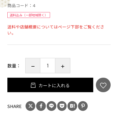
ぐにできます。
商品コード：
4
大評判の壬生の出汁巻きとセットにして化粧箱
送料込み（一部地域除く）
に入れましたので、お中元やお歳暮などの季節
送料や店舗概要についてはページ下部をご覧くださ
のご挨拶にもご利用いただけます。
い。
内袋の表示通りレンジまたは湯煎にて解凍して
お召し上がりください。
出汁巻き玉子は冷蔵庫にて一晩（７～８時間）
数量：
ゆっくり解凍してください
－18℃以下で保存の上、解凍後は当日中にお召
カートに入れる
し上がりください。
賞味期限は製造後90日となっております。
SHARE