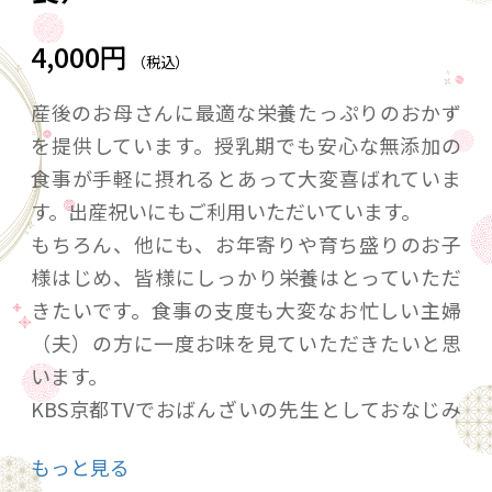
4,000円
（税込）
産後のお母さんに最適な栄養たっぷりのおかず
を提供しています。授乳期でも安心な無添加の
食事が手軽に摂れるとあって大変喜ばれていま
す。出産祝いにもご利用いただいています。
もちろん、他にも、お年寄りや育ち盛りのお子
様はじめ、皆様にしっかり栄養はとっていただ
きたいです。食事の支度も大変なお忙しい主婦
（夫）の方に一度お味を見ていただきたいと思
います。
KBS京都TVでおばんざいの先生としておなじみ
の管理栄養士いとうまり先生監修の無添加で美
もっと見る
味しい手造りおばんざいがレンジ解凍だけです