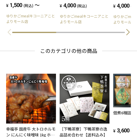
～
1,500
4,000
4,000
(税込)
(税込)
(税
ゆりかごmealキコーニアこと
ゆりかごmealキコーニアこと
ゆりかごmea
よりモール店
よりモール店
よりモール店
このカテゴリの他の商品
佃煮6種詰合
幸福亭 国産牛 大トロホルモ
［下鴨茶寮］下鴨茶寮の逸
3,600
(税
ン にんにく味噌味 1㎏ ホル
品詰め合わせ【送料込み】