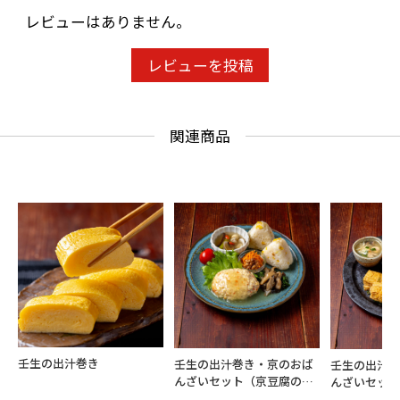
レビューはありません。
レビューを投稿
関連商品
壬生の出汁巻き
壬生の出汁巻き・京のおば
壬生の出汁
んざいセット（京豆腐の和
んざいセッ
風餡かけハンバーグ定食）
定食）