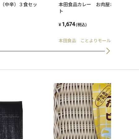
（中辛）３食セッ
本田食品カレー お肉屋さんのビーフ
ト
1,674
(税込)
本田食品 ことよりモール店