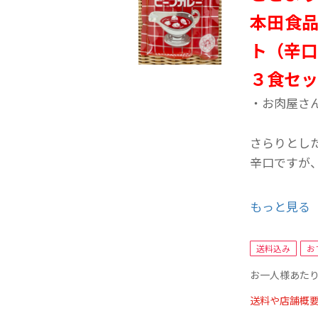
本田食
ト（辛
３食セ
・お肉屋さ
さらりとし
辛口ですが
【お肉屋さ
もっと見る
■原材料名
送料込み
お
（オースト
お一人様あたり
粉、砂糖、
ム、トマト
送料や店舗概