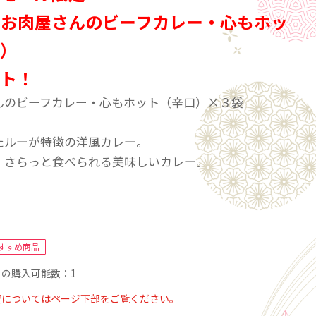
品お肉屋さんのビーフカレー・心もホッ
口）
ット！
んのビーフカレー・心もホット（辛口）×３袋
たルーが特徴の洋風カレー。
、さらっと食べられる美味しいカレー。
んのビーフカレー・心もホット（辛口）】
：野菜（たまねぎ、ばれいしょ、にんじん）、牛肉
すすめ商品
ラリア）、小麦粉、ラード、ウスターソース、カレー
の購入可能数：1
チャツネ、りんごピューレ、食塩、でん粉、生クリー
ペースト、調製食用脂（バター、植物油脂）、ビーフ
要についてはページ下部をご覧ください。