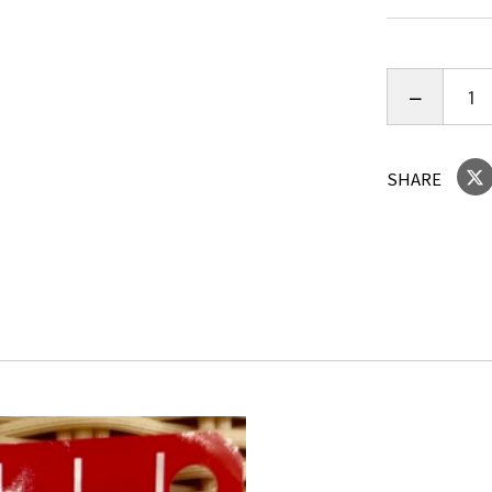
エキス、し
等）、カラ
ナ・りんご
■殺菌方法
■内容量：18
■保存方法
SHARE
■賞味期限
■栄養成分表示
エネルギー:2
物:16.2g