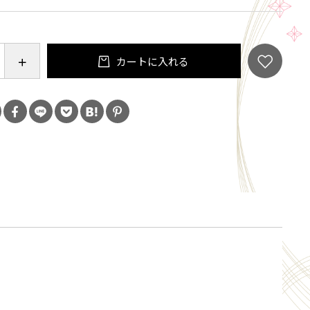
ょうゆ、香辛料、酵母エキス／調味料（アミノ酸
メル色素、（一部に小麦・乳成分・牛肉・大豆・バナ
を含む）
：気密性容器に密封し、加圧加熱殺菌
カートに入れる
0g
：直射日光を避け、常温で保存してください。
：パッケージに記載 製造日より２年
 1袋(180g)当たり
18kcal たんぱく質:4.3g 脂質:15.1g 炭水化
 食塩相当量:2.7g（推定値）