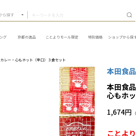
から探す
ング
京都の逸品
ことよりモール限定
特別価格
ショップから探
フカレー・心もホット（辛口）３食セット
本田食
本田食
心もホ
1,674円
ことよ