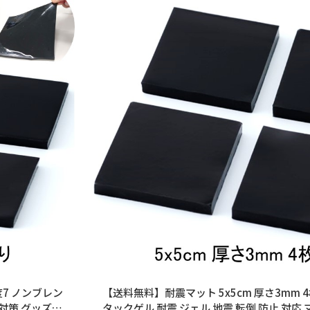
度7 ノンブレン
【送料無料】耐震マット 5x5cm 厚さ3mm 
 対策 グッズ
タックゲル 耐震 ジェル 地震 転倒 防止 対応 