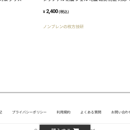
 耐震ジェル
防振マット 防音マット 地震対策グッズ 耐震
2,400
濯機
テレビ転倒防止 転倒防止 冷蔵庫 テレビ 食器
(税込)
ノンブレンの枚方技研
記
プライバシーポリシー
利用規約
よくある質問
お問い合わ