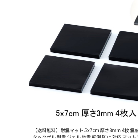
【送料無料】耐震マット 5x7cm 厚さ3mm 4枚 震
タックゲル 耐震 ジェル 地震 転倒 防止 対応 マット