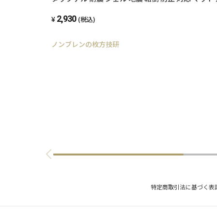
防振マット 防音マット 地震対策グッズ 耐震グッズ
2,930
テレビ転倒防止 転倒防止 冷蔵庫 テレビ 食器棚 洗
(税込)
ノンブレンの枚方技研
特定商取引法に基づく表