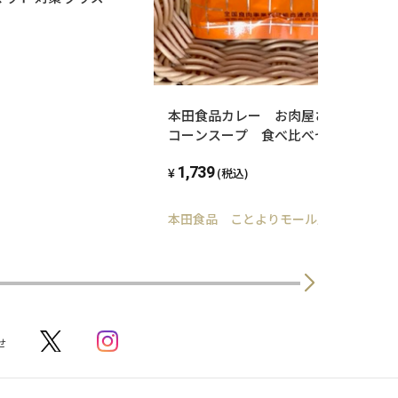
グッズ 耐震ジェル
棚 洗濯機
本田食品カレー お肉屋さんのビーフ
コーンスープ 食べ比べセット
1,739
(税込)
本田食品 ことよりモール店
せ