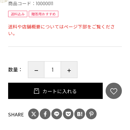
商品コード：
10000011
大阪堺市で創業110年精肉店を営む”やまさん阪
送料込み
贈答用おすすめ
本商店”の国産黒毛和牛やまさん牛の美味しさを
送料や店舗概要についてはページ下部をご覧くださ
是非ご堪能下さい。
い。
【賞味期限】出荷日より冷凍保存にて30日間と
なります。
【配送方法】ヤマト運輸の冷凍便にてお送りい
数量：
たします。
カートに入れる
SHARE