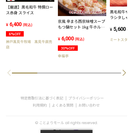
【厳選】黒毛和牛 特撰ロー
黒毛和牛やま
ス赤身 スライス
ラシタしゃぶし
京風 辛まろ西京味噌スープ
6,400
(税込)
もつ鍋セット 1kg 牛ホルモ
5,600
(税
ン もつ鍋 シマチョウ 辛い
6%OFF
味スープ 薬味付き
6,000
(税込)
ミートスタジ
神戸髙見牛牧場 髙見牛直売
店
30%OFF
幸福亭
特定商取引法に基づく表記
プライバシーポリシー
利用規約
よくある質問
お問い合わせ
© ことよりモール all rights reserved.