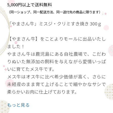
5,000円以上で送料無料
（同一ショップ、同一配送方法、同一送付先の商品に限ります）
「やまさん牛」ミスジ・クリミすき焼き 300ｇ
【やまさん牛】をことよりモールに出品いたし
ました！
やまさん牛は鹿児島にある自社農場で、こだわ
りぬいた無添加の飼料を与えながら愛情いっぱ
いに育てたメス牛です。
メス牛はオス牛に比べ希少価値が高く、さらに
未経産のまま育て上げることで細やかなサシで
柔らかいお肉に仕上げております。
霜降り部位はもちろんのこと、特に甘みが強い
もっと見る
赤身が特徴的です。