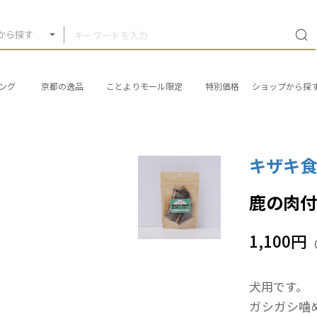
から探す
ング
京都の逸品
ことよりモール限定
特別価格
ショップから探
キザキ
鹿の肉付
1,100円
犬用です。
ガシガシ噛