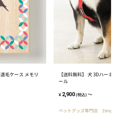
 遺毛ケース メモリ
【送料無料】 犬 3Dハーネス ダブルリング
ール
2,900
～
(税込)
ペットグッズ専門店 Zenpets