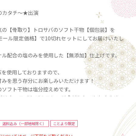
夢のカタチ～★出演
気の【骨取り】トロサバのソフト干物【個包装】を
モール限定価格】で10切れセットにしてお届けいたし
ナル配合の塩のみを使用した【無添加】仕上げです。
バを使用しておりますので、
甘みを思う存分にお楽しみいただけます！
のソフト干物は塩分控えめです。
付けやフライなどのアレンジ食材としてもおすすめで
ですので、フライパンでも簡単に
送料込み（一部地域除く）
ことより限定
っと、ふっくらジューシーな焼き具合に仕上がりま