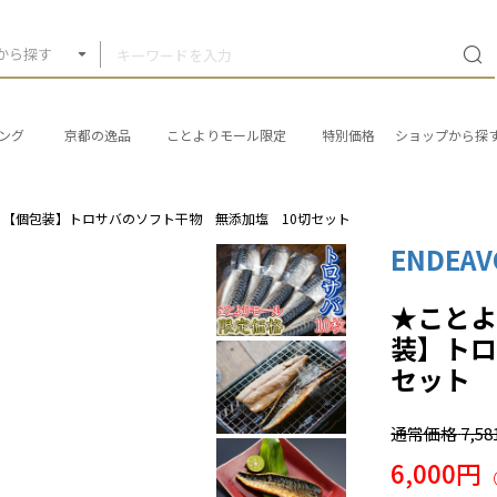
から探す
ング
京都の逸品
ことよりモール限定
特別価格
ショップから探
【個包装】トロサバのソフト干物 無添加塩 10切セット
ENDEAV
★こと
装】トロ
セット
通常価格
7,5
6,000円