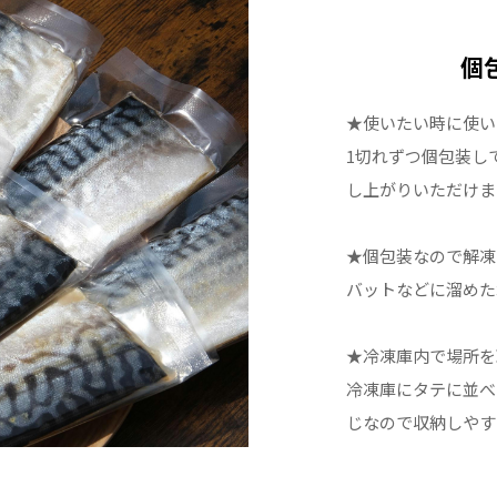
・実施して
魚介類の乾
個
底的に実施
★使いたい時に使い
用意する魚
1切れずつ個包装し
ん。特殊な
し上がりいただけま
をキレイに
くなるので
★個包装なので解凍
限り洗い流
バットなどに溜めた
また、乾燥
すので、臭
★冷凍庫内で場所を
ます。
冷凍庫にタテに並べ
じなので収納しやす