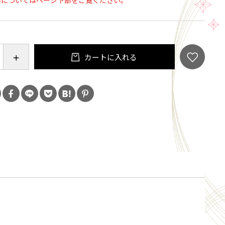
要についてはページ下部をご覧ください。
は細心の注意を払っていますが、骨が残っている場合
す。食べる際にはご注意くださいませ。
カートに入れる
を採用。冷凍での保存ですので、
約60日保存をしていただけます。
るソフト干物に関して★
いる乾燥機
している「特殊冷風乾燥機 テイストモディファイア」
得済みの特殊な乾燥機です。19℃～22℃の冷風を当て
させ、干物にすることができます。この温度帯こそ
に旨みが発生しやすい温度帯とされています。