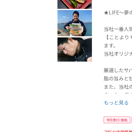
★LIFE～
当社一番人
【ことより
ます。
当社オリジ
厳選したサ
脂の旨みと
また、当社
その為、煮
もっと見る
す。
ソフト干物
特別割引価格
皮目はパリ