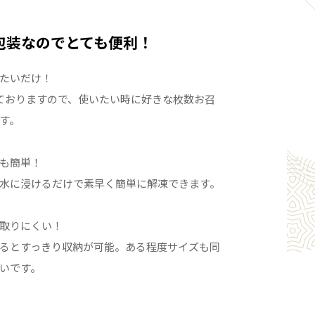
いる下処理
燥前には血抜きや内臓の掃除といった「下処理」を徹
包装なのでとても便利！
して、臭いの原因を取り除くように心がけています。
たいだけ！
は新鮮なものですが、工夫はそれだけではありませ
ておりますので、使いたい時に好きな枚数お召
機械で魚の動脈に直接水を流して、体内に残った血液
す。
取り除きます。そうすることで、血生臭さを感じにく
す。その後、内臓や腹周りについた血液などもできる
も簡単！
しています。
水に浸けるだけで素早く簡単に解凍できます。
時にはオゾン光を照射。オゾン滅菌作用が発揮されま
いのもとである菌の発生を最小限に抑えることができ
取りにくい！
るとすっきり収納が可能。ある程度サイズも同
いです。