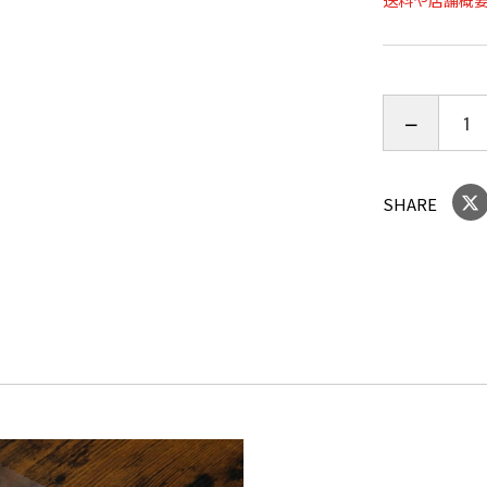
送料や店舗概
す。
※骨取りに
もございま
真空パック
到着時より
SHARE
★当社が作
・導入して
当社が導入
は、特許取
て魚を乾燥
が、乾燥時