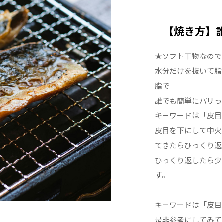
【焼き方】
★ソフト干物なので
水分だけを抜いて脂
脂で
誰でも簡単にパリっ
キーワードは「皮目
皮目を下にして中火
てきたらひっくり返
ひっくり返したら少
す。
キーワードは「皮目
是非参考にしてみて