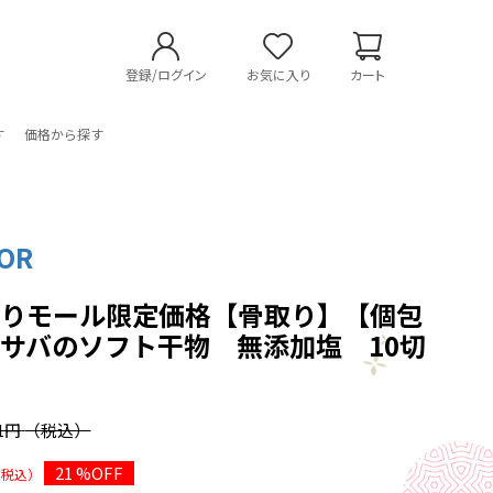
登録/ログイン
お気に入り
カート
す
価格から探す
OR
よりモール限定価格【骨取り】【個包
サバのソフト干物 無添加塩 10切
81円
（税込）
21 %OFF
（税込）