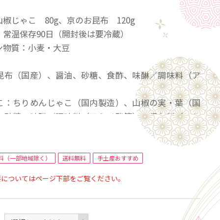
】
椒じゃこ 80g、京のお昆布 120g
：常温保存90日（開封後は要冷蔵）
ン物質：小麦・大豆
昆布（国産）、醤油、砂糖、食酢、味醂／調味料（ア
こ：ちりめんじゃこ（国内製造）、山椒の実・葉（国
、砂糖、味醂／調味料（アミノ酸等）、保存料（ソル
ｐH調整剤
23.5×18.2×高さ3.5cm
：最短２～３営業日以内
料（一部地域除く）
送料無料
手土産おすすめ
：一部地域（北海道、沖縄）を除く
要についてはページ下部をご覧ください。