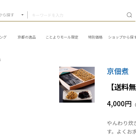
から探す
ング
京都の逸品
ことよりモール限定
特別価格
ショップから探
布
京佃煮
【送料
4,000円
やんわり炊
す。よくお