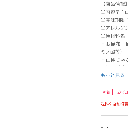
【商品情報
〇内容量：山
〇賞味期限
〇アレルゲ
〇原材料名
・お昆布：
ミノ酸等）
・山椒じゃ
産）、醤油
もっと見る
ビン酸K)、
〇箱サイズ：縦
〇発送目安
新着
送料無
※送料無料
送料や店舗概