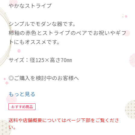
やかなストライプ
シンプルでモダンな器です。
柿釉の赤色とストライプのペアでお祝いやギフ
トにもオススメです。
サイズ：径125×高さ70㎜
◎ご購入を検討中のお客様へ
もっと見る
当作品はひとつひとつ手作業で作っております。
若干風合いや色合いが異なる場合がございます
おすすめ商品
ので、ご了承下さい。
送料や店舗概要についてはページ下部をご覧くださ
い。
食洗機 ○