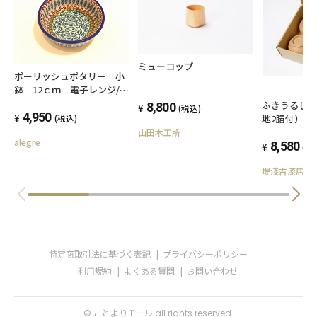
ミューコップ
ポーリッシュポタリー 小
鉢 12ｃｍ 電子レンジ/オ
ーブン/食洗器対応
ふきうるし
8,800
(税込)
4,950
地2膳付）＋
(税込)
山田木工所
alegre
8,580
(税
堤淺吉漆店
特定商取引法に基づく表記
プライバシーポリシー
利用規約
よくある質問
お問い合わせ
© ことよりモール all rights reserved.