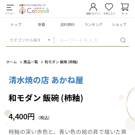
メニュー
登録/ログイン
お気に入り
カート
トップ
新着
送料無料
ランキング
ショップ
カテゴリから探す
ホーム
商品一覧
和モダン 飯碗 (柿釉)
清水焼の店 あかね屋
1
/
4
和モダン 飯碗 (柿釉)
4,400円
（税込）
柿釉の深い赤色と、青い色の絵の具で描いた爽