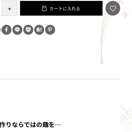
カートに入れる
○
は汚れを落とし、よく乾燥させてから収納して下さ
ーーーーーーーーーーーーーーー
 京焼・清水焼
作りならではの趣を…