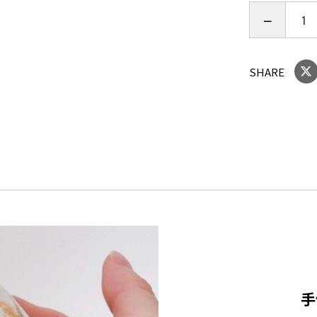
い。
食洗機 ○
電子レンジ 
SHARE
オーブン ×
使用後食器
い。
ーーーーー
素材：陶器
手