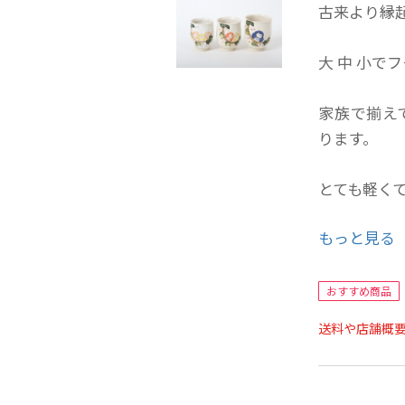
古来より縁
大 中 小で
家族で揃え
ります。
とても軽く
もっと見る
サイズ：径
おすすめ商品
◎ご購入を
送料や店舗概
当作品はひ
若干風合い