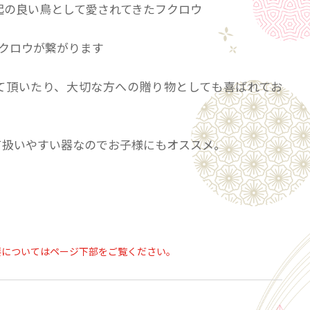
起の良い鳥として愛されてきたフクロウ
フクロウが繋がります
て頂いたり、大切な方への贈り物としても喜ばれてお
て扱いやすい器なのでお子様にもオススメ。
６５×高さ８０㎜
検討中のお客様へ
要についてはページ下部をご覧ください。
とつひとつ手作業で作っております。
や色合いが異なる場合がございますので、ご了承下さ