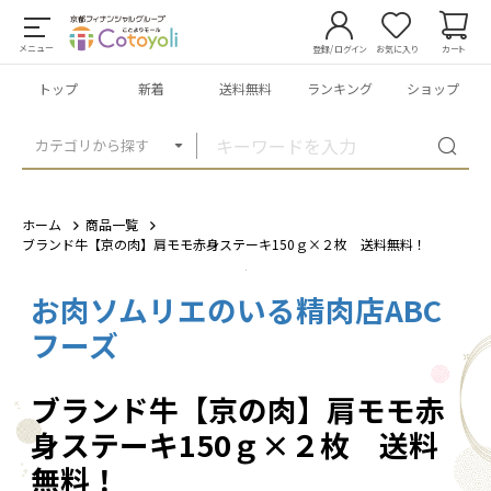
メニュー
登録/ログイン
お気に入り
カート
トップ
新着
送料無料
ランキング
ショップ
カテゴリから探す
ホーム
商品一覧
ブランド牛【京の肉】肩モモ赤身ステーキ150ｇ×２枚 送料無料！
お肉ソムリエのいる精肉店ABC
1
/
5
フーズ
ブランド牛【京の肉】肩モモ赤
身ステーキ150ｇ×２枚 送料
無料！