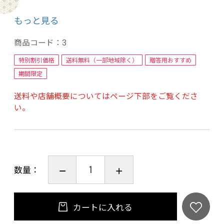
ないことから、肉質が良く、雑味のない豊かな
もっと見る
風味を味わうことができます。
"きめ細やかく上品な甘みのある最高級の和牛肉
商品コード：
3
をご賞味下さい。"
特別割引価格
送料無料（一部地域除く）
贈答用おすすめ
ご進物にもお使いいただけるようおしゃれなパ
期間限定
ッケージで包装しお届けいたします。
送料や店舗概要についてはページ下部をご覧くださ
い。
内容量：【京の肉】肩モモ赤身ステーキ150ｇ×
２枚
賞味期限：冷凍１か月解凍後2日
数量：
カートに入れる