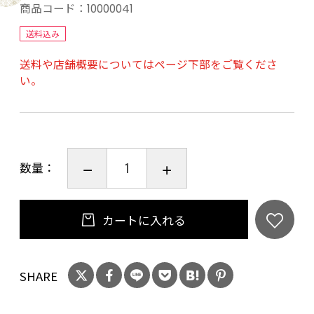
大阪堺市で創業110年精肉店を営む”やまさん阪
商品コード：
10000041
本商店”の国産黒毛和牛やまさん牛の美味しさを
送料込み
是非ご堪能下さい。
送料や店舗概要についてはページ下部をご覧くださ
い。
【賞味期限】出荷日より冷凍保存にて30日間と
なります。
【配送方法】ヤマト運輸の冷凍便にてお送りい
たします。
数量：
カートに入れる
SHARE