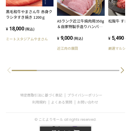
黒毛和牛やまさん牛 赤身ク
ラシタすき焼き 1200ｇ
A5ランク近江牛焼肉用350g
松阪牛 すきやき
＆自家特製手造りハンバー
18,000
(税込)
グ「近江牡丹」120g×5個
セット
9,000
5,490
(税込)
(税
ミートスタジアムやまさん
近江肉の廣田
厳選マルシェ
特定商取引法に基づく表記
プライバシーポリシー
利用規約
よくある質問
お問い合わせ
© ことよりモール all rights reserved.