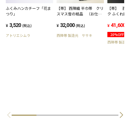
ふくみハンカチーフ「花ま
【帯】 西陣織 半巾帯 クリ
【帯】 西陣織 
つり」
スマス雪の結晶 （お仕立
ク ふくれ織
て込み）
み）
3,520
32,000
41,600
(税込)
(税込)
(
20%OFF
アトリエシムラ
西陣帯 製造元 ササキ
西陣帯 製造