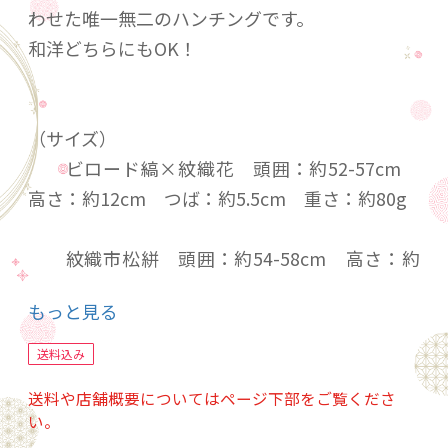
わせた唯一無二のハンチングです。
和洋どちらにもOK！
（サイズ）
ビロード縞×紋織花 頭囲：約52-57cm
高さ：約12cm つば：約5.5cm 重さ：約80g
紋織市松絣 頭囲：約54-58cm 高さ：約
12cm つば：約4.5cm 重さ：約60g
もっと見る
紋紗ﾊﾞﾃｨｯｸ柄×無地 頭囲：約50-58cm
送料込み
高さ：約12cm つば：約5.5cm 重さ：約80g
送料や店舗概要についてはページ下部をご覧くださ
い。
※ビロード縞×紋織花、紋紗バティック柄×無