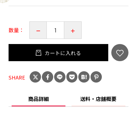
地は品切れしております。
（素 材）絹100%
数量：
【種類選択方法】
購入時に「ご注文手続き」画面の「お問い合
カートに入れる
わせ欄」に、
ご希望の色名を必ずご入力していただきますよ
SHARE
うお願い申し上げます。
※ビロード縞×紋織花は完売いたしました
商品詳細
送料・店舗概要