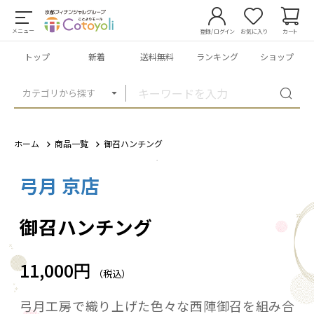
メニュー
登録/ログイン
お気に入り
カート
トップ
新着
送料無料
ランキング
ショップ
カテゴリから探す
ホーム
商品一覧
御召ハンチング
弓月 京店
1
/
9
御召ハンチング
11,000円
（税込）
弓月工房で織り上げた色々な西陣御召を組み合