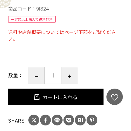
商品コード：
91824
iPhoneケース
一定額以上購入で送料無料
ケース本体は耐久性が高く、衝撃、傷、偶発的
送料や店舗概要についてはページ下部をご覧くださ
な落下による損傷からiPhoneを保護します。 シ
い。
ンプルでモダンなケースのデザインは機能性と
美しさを兼ね備えています。
※走行中にiPhoneが誤って落下するのを防ぐた
めに、ケースをオートバイや自転車に固定でき
数量：
る安全リードが付属しています。
MagSafe©対応
カートに入れる
ケース内に34個のマグネットが内蔵されてお
り、Apple社のMagSafe対応製品も使用可能で
SHARE
す。 ケース内の磁石は、車や日常使用のために
携帯電話を 別売のOptiline 磁気マウントにしっ