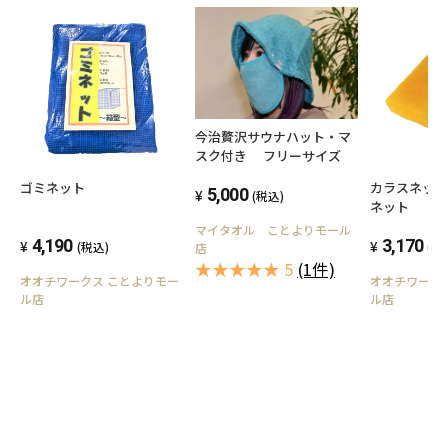
今治贅沢サウナハット・マ
スク付き フリーサイズ
ゴミネット
カラスネット 
5,000
(税込)
ネット
マイタオル ことよりモール
4,190
3,170
(税込)
(税
店
★★★★★ 5
(1件)
オオチワークス ことよりモー
オオチワーク
ル店
ル店