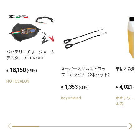
バッテリーチャージャー＆
テスター BC BRAVO
2000+ バイク【12V用】
スーパースリムストラッ
草枯れ次郎 5
18,150
(税込)
プ カラビナ（2本セット）
MOTOSALON
1,353
4,021
(税込)
(税
BeyonMind
オオチワーク
ル店