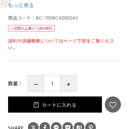
もっと見る
■商品内容：本体、車体側接続コード付、ター
商品コード：
BC-700BC400024V
ミナルクリップ付
一定額以上購入で送料無料
送料や店舗概要についてはページ下部をご覧くださ
BC 9000 EVO+スペック
い。
入力電圧：AC 100 V、50～60 Hz
充電電圧： 24V
充電電流：最大4 A
動作温度：-20°C - + 50°C
数量：
外形寸法：177 x 127 x 70 mm
カートに入れる
SHARE