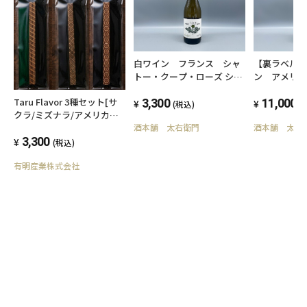
白ワイン フランス シャ
【裏ラベル
トー・クープ・ローズ シャ
ン アメリ
ン デュ ロワ 2024
ン・クリマ 
Taru Flavor 3種セット[サ
750ml 11.5度
3,300
ックス・アレ
11,000
(税込)
(
クラ/ミズナラ/アメリカン
ンタマリア
ホワイトオーク]
酒本舗 太右衛門
酒本舗 太右
2002 750m
3,300
(税込)
有明産業株式会社