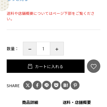
けるシャンパーニュ。
芳醇な果実味を程良い酸味が包み込み、フレッ
送料や店舗概要についてはページ下部をご覧くださ
シュさと熟成感が調和。寿司やローストチキ
い。
ン、モモやホワイトチョコレートのケーキな
ど、幅広い料理を引き立てます。プレゼントにも
おすすめの商品になります。
数量：
20歳未満の飲酒は法律で禁止されています。当
店は20歳未満の方への酒類の販売はいたしてお
りません。
カートに入れる
ご購入時、「ご注文手続き」画面の「お問い合
わせ欄」に、生年月日を必ず入力してくださ
SHARE
い。
ことよりモール会員で生年月日登録済みの方
は、お問い合わせ欄への入力は不要です。
商品詳細
送料・店舗概要