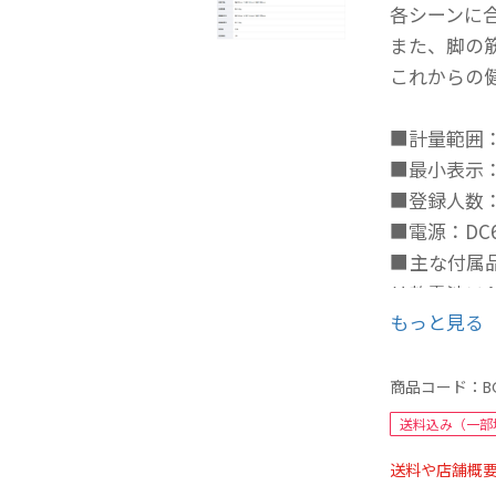
各シーンに
また、脚の
これからの
■計量範囲：1
■最小表示：0 ～
■登録人数：
■電源：DC
■主な付属品
リ乾電池×
もっと見る
■本体寸法：幅
■本体質量：約
■製造国：
商品コード：
B
■保証期間
送料込み（一部
送料や店舗概