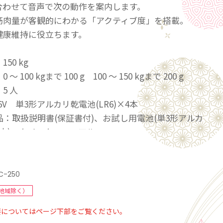
合わせて音声で次の動作を案内します。
筋肉量が客観的にわかる「アクティブ度」を搭載。
健康維持に役立ちます。
50 kg
 100 kgまで 100 g 100 ～ 150 kgまで 200 g
5 人
6V 単3形アルカリ乾電池(LR6)×4本
：取扱説明書(保証書付)、お試し用電池(単3形アルカ
4本)、クイックマニュアル
 305mm × 高さ 43mm × 奥行 296mm
 1.3kg
日本
C-250
：1年
地域除く）
要についてはページ下部をご覧ください。