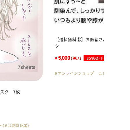
【送料無料③】お医者さんのサポート
ク
5,000
35%OFF
(税込)
Rオンラインショップ ことよりモール店(8
スク 7枚
～16は夏季休業)