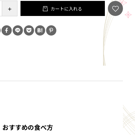
カートに入れる
を大切に ―
いしさって何だろう」
思うものが作れても、素材の味を感じなければ意味が
。素材を感じること、安心して食べていただけるこ
であることを大事にしています。
おすすめの食べ方