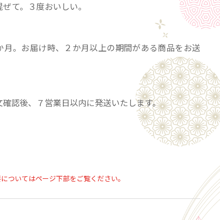
混ぜて。３度おいしい。
】
か月。お届け時、２か月以上の期間がある商品をお送
文確認後、７営業日以内に発送いたします。
だわり ―
全て京都産
加
り
要についてはページ下部をご覧ください。
さんから直接仕入れ。収穫時の野菜の状態を聞き、丁
するからこそ、無添加で美味しい商品を作ることが出