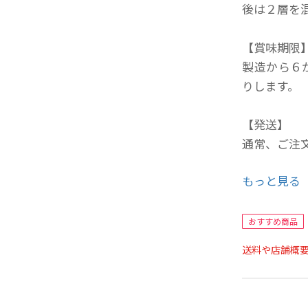
後は２層を
【賞味期限
製造から６
りします。
【発送】
通常、ご注
もっと見る
― 三つのこ
一、野菜は
一、無添
おすすめ商品
一、手作
送料や店舗概
野菜は農家
寧に手作り
来ます。