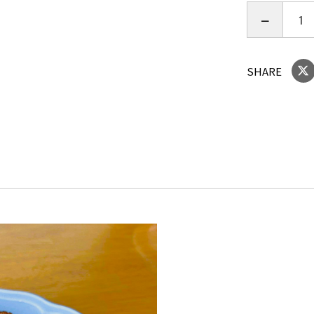
― 素材の味
「野菜のお
美味しいと
SHARE
ありません
と、手作り