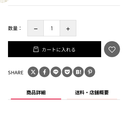
がある商品をお送りします。
【発送】
数量：
通常、ご注文確認後、７営業日以内に発送いた
します。
カートに入れる
― 三つのこだわり ―
一、野菜は全て京都産
SHARE
一、無添加
一、手作り
野菜は農家さんから直接仕入れ。収穫時の野菜
商品詳細
送料・店舗概要
の状態を聞き、丁寧に手作りするからこそ、無
添加で美味しい商品を作ることが出来ます。
― 素材の味を大切に ―