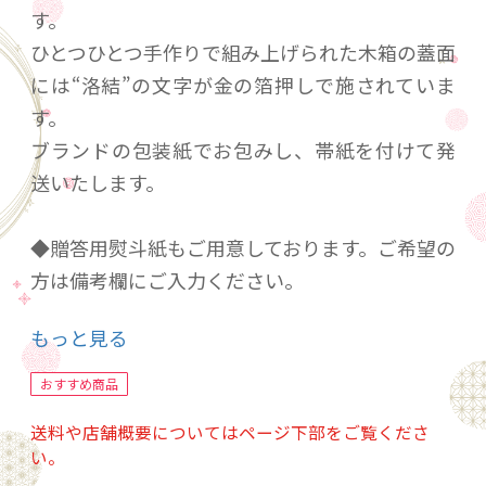
す。
ひとつひとつ手作りで組み上げられた木箱の蓋面
には“洛結”の文字が金の箔押しで施されていま
す。
ブランドの包装紙でお包みし、帯紙を付けて発
送いたします。
◆贈答用熨斗紙もご用意しております。ご希望の
方は備考欄にご入力ください。
◆配送先が購入者様と異なる場合、購入者様の
もっと見る
住所と名前で発送することも可能です。ご希望
の場合はご入力ください。
おすすめ商品
送料や店舗概要についてはページ下部をご覧くださ
【賞味期限】
い。
製造から６か月。お届け時、２か月以上の期間