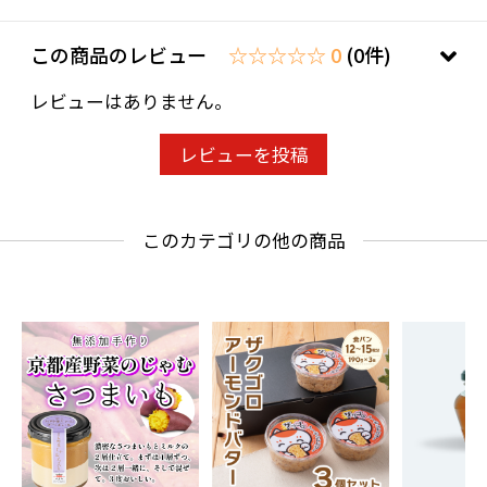
「野菜のおいしさって何だろう」
この商品のレビュー
☆☆☆☆☆ 0
(0件)
美味しいと思うものが作れても、素材の味を感
じなければ意味がありません。素材を感じるこ
レビューはありません。
と、安心して食べていただけること、手作りであ
ることを大事にしています。
レビューを投稿
このカテゴリの他の商品