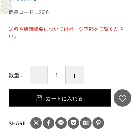
ます。このウイスキーはノンチルフィルターであ
り、ナチュラルカラーで仕上げられています。ア
商品コード：
2616
ルコール度数は50%。
送料や店舗概要についてはページ下部をご覧くださ
い。
フェノール値は、ウイスキーのピート（泥炭）
のスモーキーな味わいや香りの強さを示す指標
の一つです。ピートは一般に泥炭を燃やして作
られ、その燃焼過程で生成されるフェノール化
数量：
合物がウイスキーに特有のスモーキーな味わい
を与えます。フェノール値が高いほど、ウイスキ
ーのスモーキーな味わいが強くなります。通
カートに入れる
常、フェノール値はPPMで表されます。
20歳未満の飲酒は法律で禁止されています。当
SHARE
店は20歳未満の方への酒類の販売はいたしてお