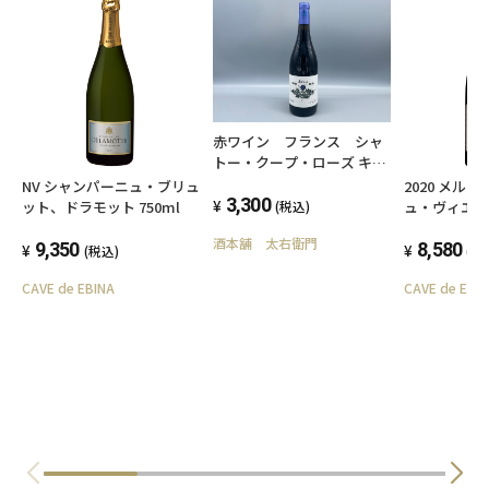
赤ワイン フランス シャ
トー・クープ・ローズ キュ
ヴェ・ラ・バスティード
NV シャンパーニュ・ブリュ
2020 メル
2023 750ml 13.5度
3,300
ット、ドラモット 750ml
ュ・ヴィエ
(税込)
ュ、ドメー
酒本舗 太右衛門
9,350
ワ・ラキエ
8,580
(税込)
(税
CAVE de EBINA
CAVE de EBI