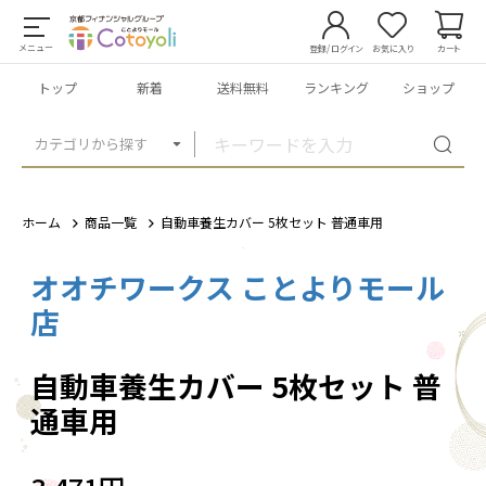
メニュー
登録/ログイン
お気に入り
カート
トップ
新着
送料無料
ランキング
ショップ
カテゴリから探す
ホーム
商品一覧
自動車養生カバー 5枚セット 普通車用
オオチワークス ことよりモール
1
/
4
店
自動車養生カバー 5枚セット 普
通車用