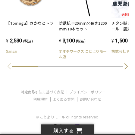
【Tomogu】さかなとトラ
防獣杭 Φ20ｍｍ×長さ1200
チタン製ミ
ｍｍ 10本セット
ール 鹿児
2,530
3,100
1,500
(税込)
(税込)
(税
Sansai
オオチワークス ことよりモー
株式会社ヤス
ル店
特定商取引法に基づく表記
プライバシーポリシー
利用規約
よくある質問
お問い合わせ
© ことよりモール all rights reserved.
購入する