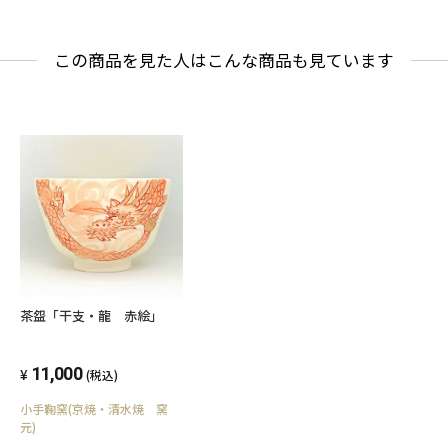
この商品を見た人はこんな商品も見ています
茶盌「干支・龍 赤絵」
11,000
(税込)
小手鞠窯(京焼・清水焼 窯
元)