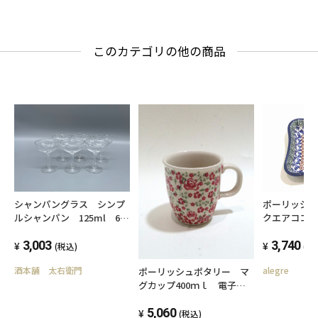
このカテゴリの他の商品
ポーリッシ
シャンパングラス シンプ
クエアココッ
ルシャンパン 125ml 6脚
電子レンジ/
セット
器対応
3,740
3,003
(税
(税込)
alegre
酒本舗 太右衛門
ポーリッシュポタリー マ
グカップ400ｍｌ 電子レ
ンジ/オーブン/食洗器対応
5,060
(税込)