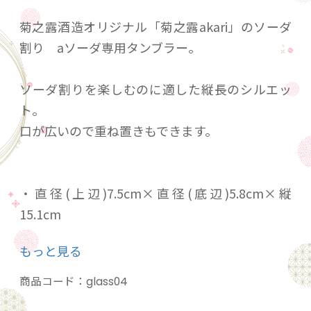
菊之露酒造オリジナル「菊之露akari」のソーダ
割り aソーダ専用タンブラー。
ソーダ割りを楽しむのに適した縦長のシルエッ
ト。
口が広いので重ね置きもできます。
・直径(上辺)7.5cm×直径(底辺)5.8cm×縦
15.1cm
・容量：約400ml（水分のみ上限まで注いだ場
もっと見る
合）
氷を入れると水の量は約200ml程度です。
商品コード：
glass04