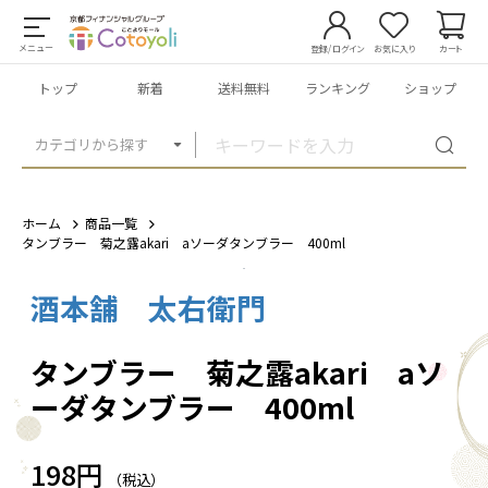
メニュー
登録/ログイン
お気に入り
カート
トップ
新着
送料無料
ランキング
ショップ
カテゴリから探す
ホーム
商品一覧
タンブラー 菊之露akari aソーダタンブラー 400ml
酒本舗 太右衛門
1
/
2
タンブラー 菊之露akari aソ
ーダタンブラー 400ml
198円
（税込）