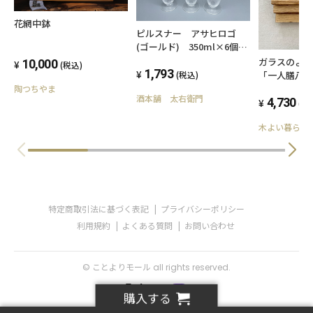
花網中鉢
ピルスナー アサヒロゴ
(ゴールド) 350ml×6個セ
ット
ガラスのよ
10,000
(税込)
1,793
「一人膳八
(税込)
陶つちやま
酒本舗 太右衛門
4,730
(税
木よい暮らし
特定商取引法に基づく表記
プライバシーポリシー
利用規約
よくある質問
お問い合わせ
© ことよりモール all rights reserved.
購入する