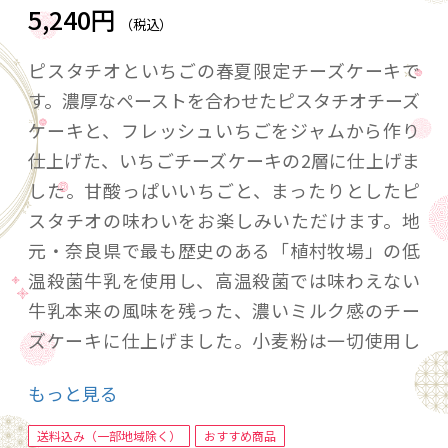
5,240円
（税込）
ピスタチオといちごの春夏限定チーズケーキで
す。濃厚なペーストを合わせたピスタチオチーズ
ケーキと、フレッシュいちごをジャムから作り
仕上げた、いちごチーズケーキの2層に仕上げま
した。甘酸っぱいいちごと、まったりとしたピ
スタチオの味わいをお楽しみいただけます。地
元・奈良県で最も歴史のある「植村牧場」の低
温殺菌牛乳を使用し、高温殺菌では味わえない
牛乳本来の風味を残った、濃いミルク感のチー
ズケーキに仕上げました。小麦粉は一切使用し
ない、グルテンフリーのシンプルなチーズケー
もっと見る
キです。
送料込み（一部地域除く）
おすすめ商品