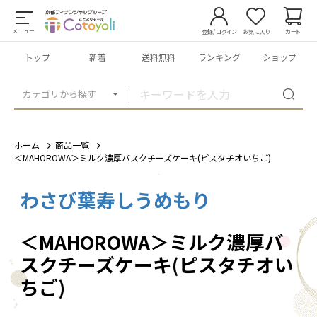
メニュー
登録/ログイン
お気に入り
カート
トップ
新着
送料無料
ランキング
ショップ
カテゴリから探す
ホーム
商品一覧
＜MAHOROWA＞ミルク濃厚バスクチーズケーキ(ピスタチオいちご)
わさび葉寿しうめもり
1
/
11
＜MAHOROWA＞ミルク濃厚バ
スクチーズケーキ(ピスタチオい
ちご)