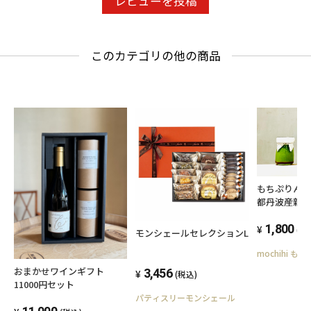
レビューを投稿
このカテゴリの他の商品
もちぷりん
都丹波産新
用した固さ
ツ
1,800
(税
モンシェールセレクションL
mochihi もち
おまかせワインギフト
3,456
(税込)
11000円セット
パティスリーモンシェール