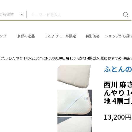
から探す
ング
京都の逸品
ことよりモール限定
特別価格
ショップから探
 ひんやり 140x200cm CM03081001 麻100%表地 4隅ゴム 夏におすすめ 涼感
ふとん
西川 麻
んやり 14
地 4隅
13,200円