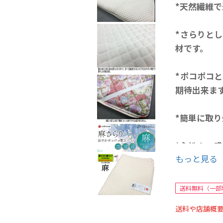
*天然繊維
*さらりと
材です。
*ポコポコ
期待出来ま
*簡単に取
*心地よい
もっと見る
送料無料（一部
■140x20
送料や店舗概