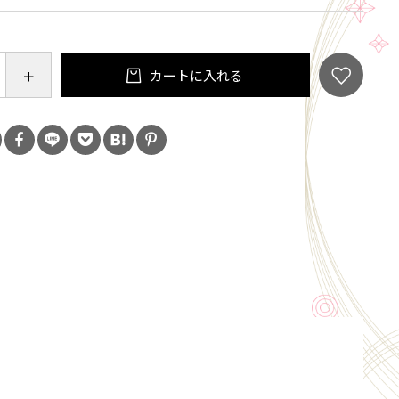
００％
リル１００％
カートに入れる
リエステル100％
付き
入れて丸洗い可能、回転式乾燥機不可