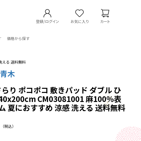
登録/ログイン
お気に入り
カート
す
価格から探す
 洗える 送料無料
の青木
さらり ポコポコ 敷きパッド ダブル ひ
0x200cm CM03081001 麻100%表
ゴム 夏におすすめ 涼感 洗える 送料無料
（税込）