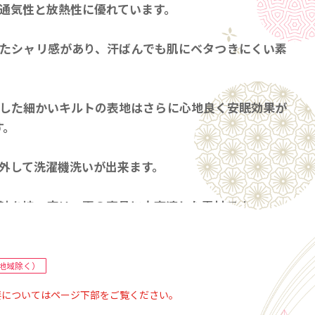
で通気性と放熱性に優れています。
したシャリ感があり、汗ばんでも肌にベタつきにくい素
とした細かいキルトの表地はさらに心地良く安眠効果が
す。
り外して洗濯機洗いが出来ます。
感触を持つ麻は、夏の寝具に大変適した素材です。
地域除く）
0cm ダブルサイズ
要についてはページ下部をご覧ください。