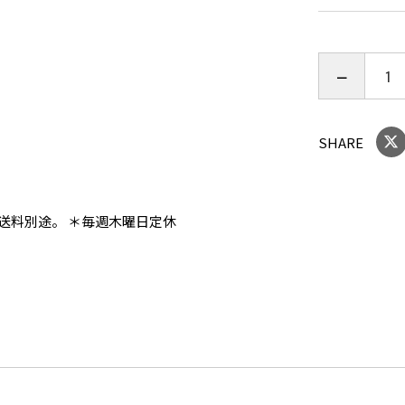
■表：麻１
■裏：アク
■詰め物：ポ
SHARE
■四隅ゴム
■ネットに
送料別途。 ＊毎週木曜日定休
■西川