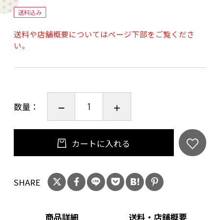
ても空気の空洞をつぶさず、洗えば洗うほどパ
送料込み
イルが浮きだって膨らんでいく感覚です。
送料や店舗概要についてはページ下部をご覧くださ
い。
泉州タオル【日本製】
■注意事項/その他
※色ものは変色する場合がありますので、漂白
数量：
剤は使用しないで下さい。
※お使いのモニター発色の具合によって、実際
の物と色合いが異なる場合があります。
カートに入れる
SHARE
商品詳細
送料・店舗概要