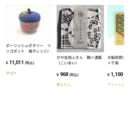
ポーリッシュポタリー リ
ンゴポット 電子レンジ/オ
ーブン/食洗器対応
かや生地ふきん 鞠×濃藍
木製和柄コー
11,011
（こいあい）
×千鳥
(税込)
alegre
968
1,100
(税込)
(税
都もだん
アンシャンテ