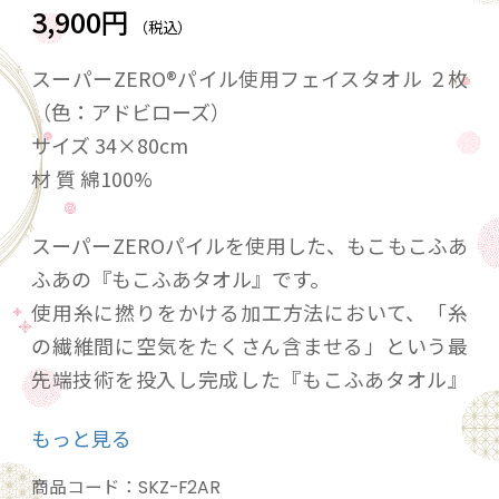
3,900円
（税込）
スーパーZERO®パイル使用フェイスタオル ２枚
（色：アドビローズ）
サイズ 34×80cm
材 質 綿100%
スーパーZEROパイルを使用した、もこもこふあ
ふあの『もこふあタオル』です。
使用糸に撚りをかける加工方法において、「糸
の繊維間に空気をたくさん含ませる」という最
先端技術を投入し完成した『もこふあタオル』
は、柔らかくて、水分をたくさん吸い取り、通
もっと見る
気性が良いので乾燥も速いのが特徴です。さら
に『もこふあタオル』の特殊撚り構造は、洗っ
商品コード：
SKZ-F2AR