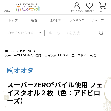
メニュー
登録/ログイン
お気に入り
カート
トップ
新着
送料無料
ランキング
ショップ
カテゴリから探す
ホーム
商品一覧
スーパーZERO®パイル使用 フェイスタオル２枚（色：アドビローズ）
㈱オオタ
1
/
2
スーパーZERO®パイル使用 フェ
イスタオル２枚（色：アドビロ
ーズ）