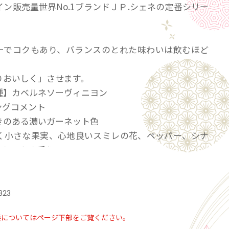
ン販売量世界No.1ブランドＪＰ.シェネの定番シリー
ーでコクもあり、バランスのとれた味わいは飲むほど
りおいしく」させます。
種】カベルネソーヴィニヨン
ングコメント
きのある濃いガーネット色
く小さな果実、心地良いスミレの花、ペッパー、シナ
コレートの香り。
ふくよかなタンニンと華やかなカシス、プラム、ブル
果実味、程よいコクのあるバランスのとれた味。
823
要についてはページ下部をご覧ください。
l