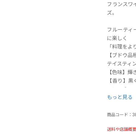
フランスワイ
ズ。
フルーティ
に楽しく
「料理をよ
【ブドウ品
テイスティ
【色味】輝
【香り】黒
モン、チョ
もっと見る
【味わい】
ーベリーの
商品コード：
3
送料や店舗概
容量：750m