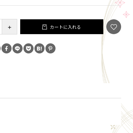
ランス
グドック・ルーション
カートに入れる
の飲酒は法律で禁止されています。当店は20歳未満
類の販売はいたしておりません。
「ご注文手続き」画面の「お問い合わせ欄」に、生
ず入力してください。
ール会員で生年月日登録済みの方は、お問い合わ
力は不要です。