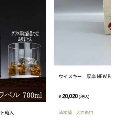
ウイスキー 厚岸 NEW BORNFOUNDAT
20,020
(税込)
フト箱入
酒本舗 太右衛門