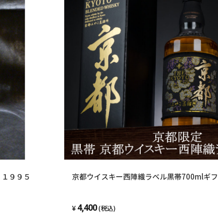
 １９９５
京都ウイスキー西陣織ラベル黒帯700mlギ
4,400
(税込)