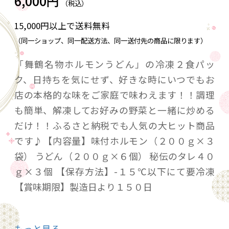
6,000円
（税込）
15,000円以上で送料無料
（同一ショップ、同一配送方法、同一送付先の商品に限ります）
「舞鶴名物ホルモンうどん」の冷凍２食パッ
ク、日持ちを気にせず、好きな時にいつでもお
店の本格的な味をご家庭で味わえます！！調理
も簡単、解凍してお好みの野菜と一緒に炒める
だけ！！ふるさと納税でも人気の大ヒット商品
です♪【内容量】味付ホルモン（２００ｇ×３
袋） うどん（２００ｇ×６個） 秘伝のタレ４０
ｇ×３個 【保存方法】-１５℃以下にて要冷凍
【賞味期限】製造日より１５０日
送料や店舗概要についてはページ下部を
もっと見る