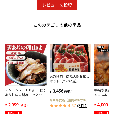
レビューを投稿
このカテゴリの他の商品
天然猪肉 ぼたん鍋お試し
セット（2～3人前）
チャーシュー１ｋｇ 【訳
幸福亭 国産牛 大トロホルモ
3,456
(税込)
あり】国内製造 しっとり柔
ン にんにく味
らかな焼豚切り落とし1kg
ルモン 肉 焼
キザキ食品（猪肉のキザキ）
2,999
4,000
★★★★ 4.67
(3件)
(税込)
(税
18%OFF
30%OFF