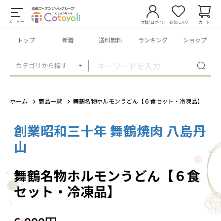
メニュー
登録/ログイン
お気に入り
カート
トップ
新着
送料無料
ランキング
ショップ
カテゴリから探す
ホーム
商品一覧
舞鶴名物ホルモンうどん【６食セット・冷凍品】
創業昭和三十年 舞鶴焼肉 八島丹
1
/
1
山
舞鶴名物ホルモンうどん【６食
セット・冷凍品】