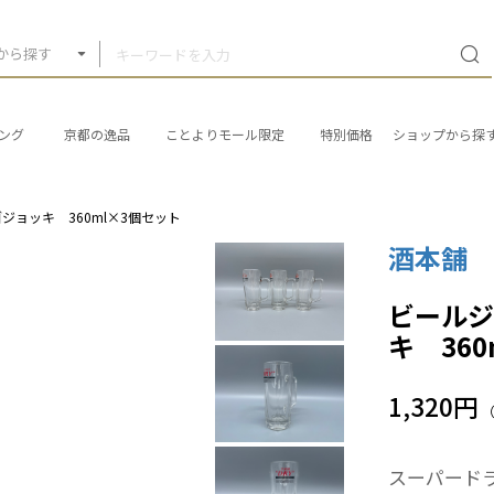
から探す
ング
京都の逸品
ことよりモール限定
特別価格
ショップから探
ョッキ 360ml×3個セット
酒本舗
ビール
キ 36
1,320円
スーパード