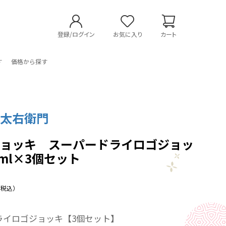
登録/ログイン
お気に入り
カート
す
価格から探す
 太右衛門
ジョッキ スーパードライロゴジョッ
0ml×3個セット
（税込）
ライロゴジョッキ【3個セット】