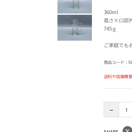
360ml
高さ×口部外径
745ｇ
ご家庭でも
商品コード：
5
送料や店舗概
SHARE