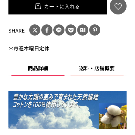
タイプ】
カートに入れる
*ふとんの青木オリジナル商品です。ベテラン職
SHARE
人の手により1枚1枚当店にてお仕立ていたしま
す。
＊毎週木曜日定休
*色イメージが異なるときのご返品・交換のとき
商品詳細
送料・店舗概要
の送料はお客様ご負担となりますこと御了承下
さい。
*ヤマト運輸メール便（ネコポス便）で送料無料
でお送りします。ポスト投函となる商品です。複
数商品と同梱出荷のときは荷物サイズによって
は普通宅配便となることがあります。