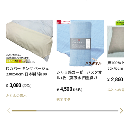
麻100% ピ
30x45cm 
衿カバー キング ベージュ
シャリ感ガーゼ バスタオ
ータイプ 枕
230x50cm 日本製 綿100%
ル1枚（高吸水 四重織ガー
抗菌・防臭効
2,860
オールシーズン 平織りタイ
(税
ゼ）（色：ブルー）
ッシャブル 
プ 簡単装着 高級ブロード
3,080
(税込)
4,500
(税込)
ふとんの青木
夏におすすめ
国産生地 洗える ウォッシャ
ふとんの青木
linen 小さ
ブル 襟カバー エリカバー
㈱オオタ
産 オリジナ
えりカバー ダブルサイズ掛
ネコポス送
け布団用 汚れ防止 介護用
ハンドメイド オリジナル 丁
寧な縫製 SWING COLOR ふ
とんの青木 メール便送料無
料