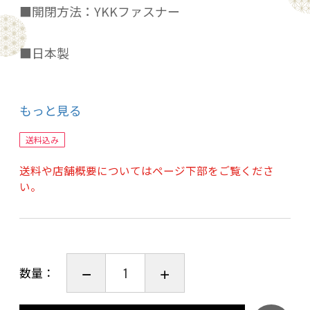
■開閉方法：YKKファスナー
■日本製
もっと見る
*価格は枕カバー1枚のお値段です。
送料込み
*180本打ち込みで最高級エジプト綿に迫る軽さ
送料や店舗概要についてはページ下部をご覧くださ
としなやかさが特徴です。当店スタンダードの
い。
カバーです。
*ノーホルマリン加工により人体への健康にも配
慮されています。
数量：
*カバーの開閉方法は一般的な【全開ファスナー