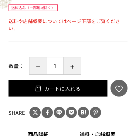
送料込み（一部地域除く）
【品番】
送料や店舗概要についてはページ下部をご覧くださ
SLX-3000BPM
い。
【使用電圧】
12.8〜21V DC
【定格消費電力】
25W
数量：
【定格周波数】
50/60Hz
【口金】
カートに入れる
B22
【コード長さ】
SHARE
VCTFK 2C 5ｍ
【明るさ】
3000LM
商品詳細
送料・店舗概要