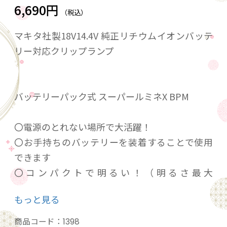
6,690円
（税込）
マキタ社製18V14.4V 純正リチウムイオンバッテ
リー対応クリップランプ
バッテリーパック式 スーパールミネX BPM
〇電源のとれない場所で大活躍！
〇お手持ちのバッテリーを装着することで使用
できます
〇コンパクトで明るい！（明るさ最大
3,000LM）
もっと見る
〇強力マグネット付クリップでしっかり装着
〇ロッカースイッチのON/OFFで簡単操作
商品コード：
1398