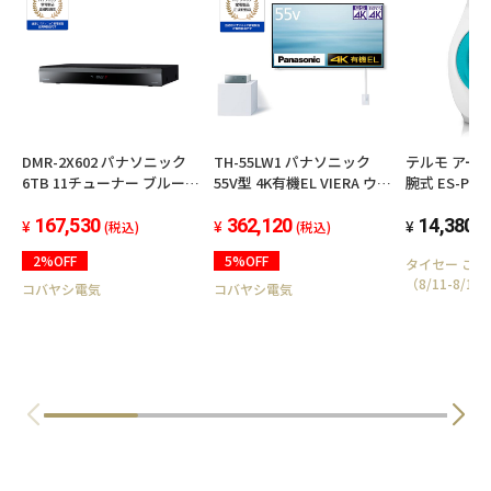
ホルダー/PC
【質量】
約900g（本体・ランプ・バッテリーコード
含）
【用途】
DMR-2X602 パナソニック
TH-55LW1 パナソニック
テルモ アー
屋内作業灯
6TB 11チューナー ブルーレ
55V型 4K有機EL VIERA ウォ
腕式 ES-P2
イレコーダー 全録 10チャン
ールフィットテレビ 2TB
信機能付き
ネル同時録画 どこでもディ
167,530
HDD内蔵 2022年モデル
362,120
14,380
(税込)
(税込)
(
ーガ対応 全自動DIGA
2%OFF
5%OFF
タイセー こ
※バッテリー・充電器は付属していません。
（8/11-8/
コバヤシ電気
コバヤシ電気
※本製品はマキタ社製18V/14.4V 純正リチウムイ
オンバッテリー対応のクリップランプです。
※お手持ちの充電器で使用可能バッテリーを正
しく充電してからお使いください。
※模造品や非純正バッテリー・互換バッテリー
等、安全対策や品質管理が不十分で事故のリス