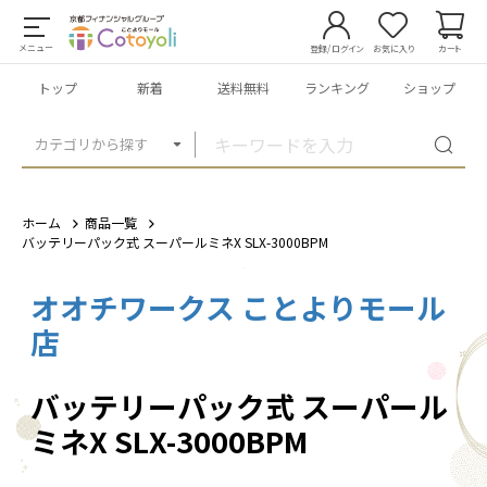
メニュー
登録/ログイン
お気に入り
カート
トップ
新着
送料無料
ランキング
ショップ
カテゴリから探す
ホーム
商品一覧
バッテリーパック式 スーパールミネX SLX-3000BPM
オオチワークス ことよりモール
1
/
5
店
バッテリーパック式 スーパール
ミネX SLX-3000BPM