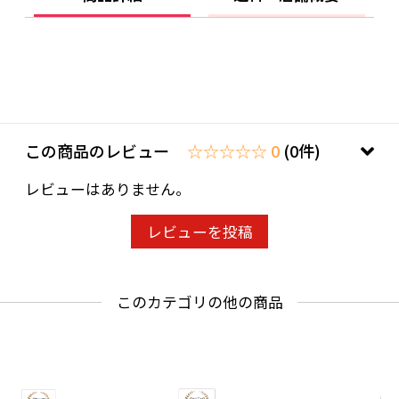
【対応バッテリー】
リチウムイオンバッテリー
電圧 直流14.4V/18V
容量 4.0〜6.0Ah
【マキタ社製対応バッテリー品番】
BL1440、BL1450、BL1460B、BL1840、
この商品のレビュー
☆☆☆☆☆ 0
(0件)
BL1850B、BL1850、BL1860B
レビューはありません。
【連続点灯時間】
約4.5時間
レビューを投稿
18V 6.0Ah（BL1860B）新品バッテリー使用
の場合
このカテゴリの他の商品
【使用環境温度】
0℃〜40℃
【材質】
本体/ABS・PVC LEDランプ/PC バッテリー