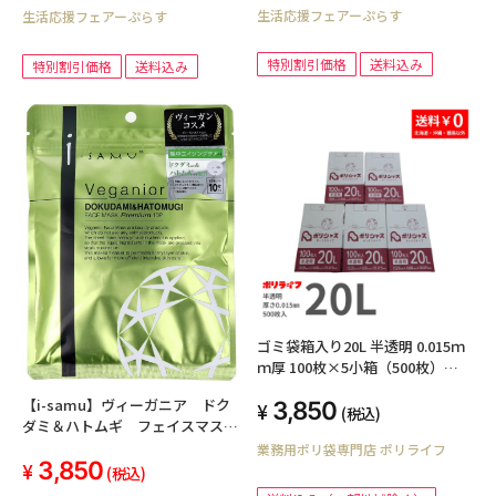
生活応援フェアーぷらす
生活応援フェアーぷらす
特別割引価格
送料込み
特別割引価格
送料込み
ゴミ袋箱入り20L 半透明 0.015ｍ
ｍ厚 100枚×5小箱（500枚）
BOX-230-5kb
【i-samu】ヴィーガニア ドク
3,850
(税込)
ダミ＆ハトムギ フェイスマス
ク 10枚入り<10個セット＞
業務用ポリ袋専門店 ポリライフ
3,850
(税込)