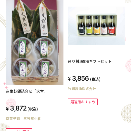
彩り醤油5種ギフトセット
3,856
(税込)
竹岡醤油株式会社
京生麸餅詰合せ「大宮」
贈答用おすすめ
3,872
(税込)
京菓子司 三昇堂小倉