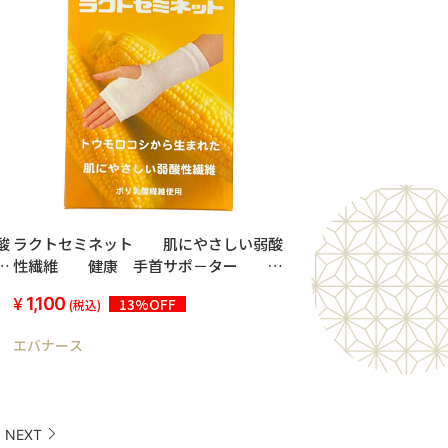
酸
ラクトセミネット 肌にやさしい弱酸
1
性繊維 健康 手首サポ－ター 1
枚入り
1,100
13%OFF
(税込)
エバナース
NEXT