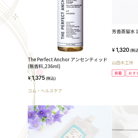
芳香蒸留水 1
1,320
(税込
The Perfect Anchor アンセンティッド
山田木工所
(無香料,236ml)
新着
おす
1,375
(税込)
コム・ヘルスケア