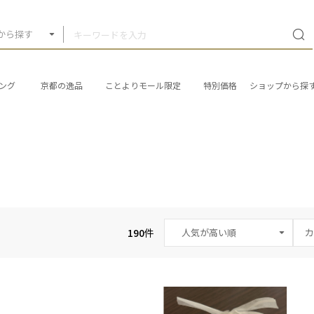
から探す
ング
京都の逸品
ことよりモール限定
特別価格
ショップから探
190
件
カ