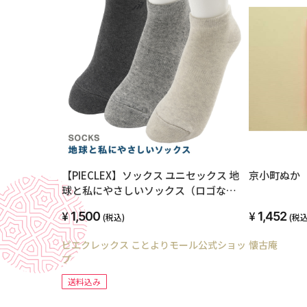
【PIECLEX】ソックス ユニセックス 地
京小町ぬか
球と私にやさしいソックス（ロゴな
し） 一足
1,500
1,452
(税込)
(税込
ピエクレックス ことよりモール公式ショッ
懐古庵
プ
送料込み