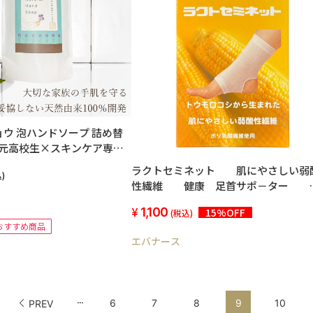
ウ 泡ハンドソープ 詰め替
 地元高校生×スキンケア専門
品
ラクトセミネット 肌にやさしい弱
)
性繊維 健康 足首サポ－ター 
枚入り
1,100
15%OFF
(税込)
おすすめ商品
エバナース
...
6
7
8
9
10
PREV