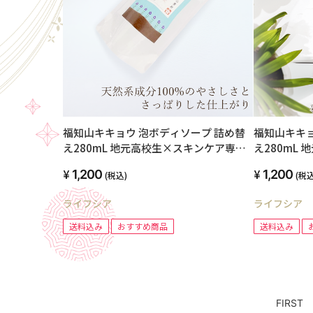
福知山キキョウ 泡ボディソープ 詰め替
福知山キキョ
え280mL 地元高校生×スキンケア専門
え280mL
家 共同開発品
家 共同開発
1,200
1,200
(税込)
(税込
ライフシア
ライフシア
送料込み
おすすめ商品
送料込み
FIRST