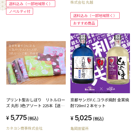
株式会社 丸越
送料込み（一部地域除く）
ノベルティ付
送料込み（一部地域除く）
おすすめ商品
プリント型おしぼり リトルロー
京都サンガF.C.コラボ焼酎 金賞焼
ズ 丸形 3色アソート 225本【送料
酎720ml２本セット
込み】
5,775
5,025
(税込)
(税込)
カネヨシ商事株式会社
亀岡蒸留所