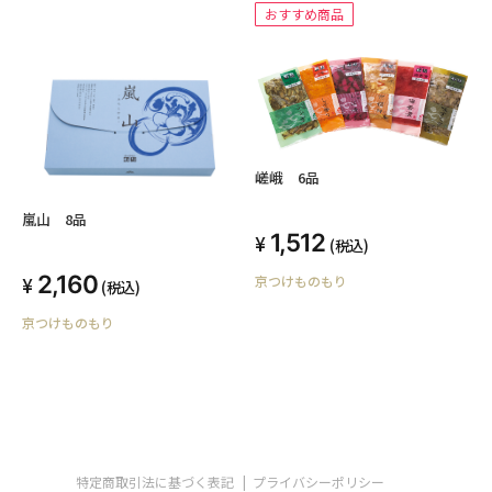
おすすめ商品
嵯峨 6品
嵐山 8品
1,512
(税込)
2,160
京つけものもり
(税込)
京つけものもり
特定商取引法に基づく表記
プライバシーポリシー