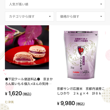
カテゴリから探す
●下記クール便送料込● 京まか
ろん紫いも６個入+ほんの気持ち
の応援プチギフト 京都サンガ
京都サンガ応援米 京都丹波産こ
1,620
F.C.応援企画限定！
しひかり ２ｋｇ×４ 計８ｋｇ
(税込)
【送料込み】
9,980
む津美
(税込)