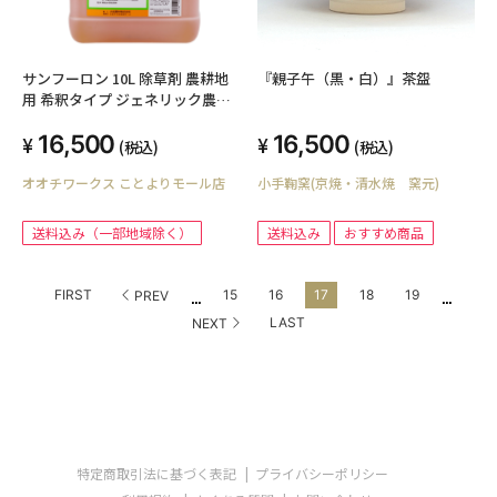
サンフーロン 10L 除草剤 農耕地
『親子午（黒・白）』茶盌
用 希釈タイプ ジェネリック農薬
大成農材
16,500
16,500
(税込)
(税込)
オオチワークス ことよりモール店
小手鞠窯(京焼・清水焼 窯元)
送料込み（一部地域除く）
送料込み
おすすめ商品
...
...
FIRST
15
16
17
18
19
PREV
LAST
NEXT
特定商取引法に基づく表記
プライバシーポリシー