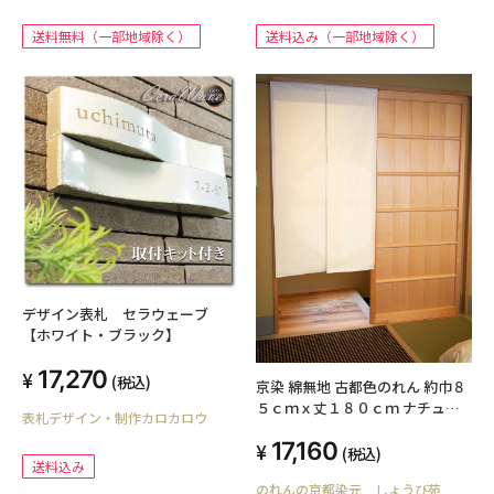
送料無料（一部地域除く）
送料込み（一部地域除く）
デザイン表札 セラウェーブ
【ホワイト・ブラック】
17,270
(税込)
京染 綿無地 古都色のれん 約巾８
５ｃｍｘ丈１８０ｃｍ ナチュラ
表札デザイン・制作カロカロウ
ル素材 和暖簾 国産 和風 のれん
17,160
暖簾 贈り物 日本製 全19色 生地
(税込)
送料込み
見本無料発送！！
のれんの京都染元 しょうび苑