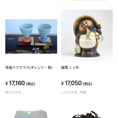
青磁ペアグラス(オレンジ・青)
福狸 １３号
17,160
17,050
(税込)
(税込)
陶つちやま
しがらき焼 陶里