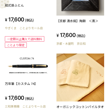
和式掛ふとん
17,600
(税込)
【京都 清水焼】陶額 ＜黒＞
やぎくま ことよりモール店
17,600
(税込)
一定額以上購入で送料無料
京都・木屋町 京日和
ことより限定
万年筆【カスタム 74】
17,600
(税込)
三和事務機 ことよりモール店
オーガニックコットンパイルタオ