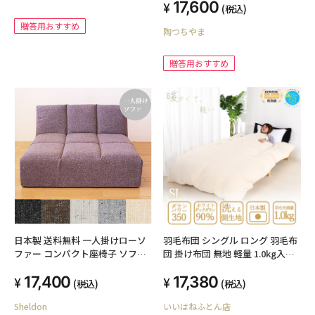
17,600
(税込)
贈答用おすすめ
陶つちやま
贈答用おすすめ
日本製 送料無料 一人掛けローソ
羽毛布団 シングル ロング 羽毛布
ファー コンパクト座椅子 ソファ
団 掛け布団 無地 軽量 1.0kg入り
チェア 座いす 座イス リラックス
350dp以上 ダウン90％ 抗菌 消臭
17,400
17,380
チェア シンプル ファブリック ナ
羽毛掛布団 羽毛 掛け布団 布団 日
(税込)
(税込)
チュラル
本製 ギフト プレゼント おすすめ
Sheldon
いいはねふとん店
送料無料 3年保証