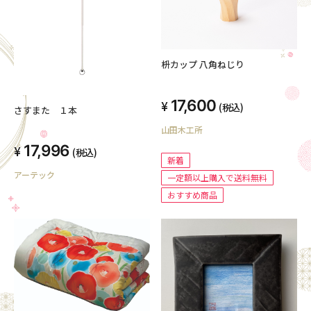
枡カップ 八角ねじり
17,600
(税込)
さすまた １本
山田木工所
17,996
(税込)
新着
アーテック
一定額以上購入で送料無料
おすすめ商品