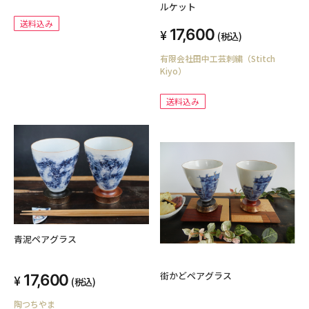
ルケット
送料込み
17,600
(税込)
有限会社田中工芸刺繍（Stitch
Kiyo）
送料込み
青泥ペアグラス
街かどペアグラス
17,600
(税込)
陶つちやま