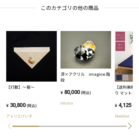
このカテゴリの他の商品
漆×アクリル imagine.階
段
【打敷】～菊～
【送料無料】
80,000
(税込)
り マットレス 
ュートン 薄型
misora
30,800
ル お子様にも安心
4,125
(税込)
(税
マットレス 
アトリエけい子
Sheldon
折りたたみ