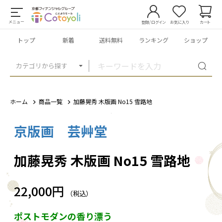
メニュー
登録/ログイン
お気に入り
カート
トップ
新着
送料無料
ランキング
ショップ
カテゴリから探す
ホーム
商品一覧
加藤晃秀 木版画 No15 雪路地
京版画 芸艸堂
1
/
1
加藤晃秀 木版画 No15 雪路地
22,000円
（税込）
ポストモダンの香り漂う