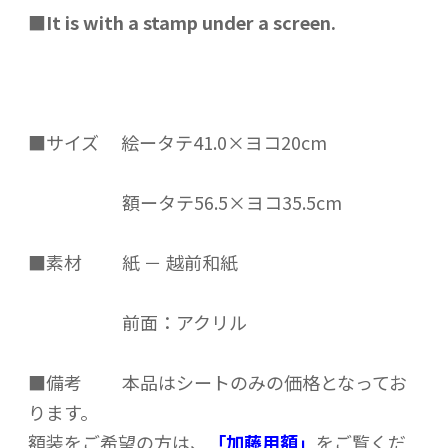
■
It is with a stamp under a screen.
■サイズ
絵ータテ41.0×ヨコ20cm
額ータテ56.5×ヨコ35.5cm
■
素材
紙 － 越前和紙
前面：アクリル
■
備考
本品はシートのみの価格となってお
ります。
額装をご希望の方は、
「加藤用額」
をご覧くだ