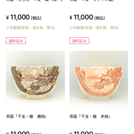
11,000
11,000
(税込)
(税込)
小手鞠窯(京焼・清水焼 窯元)
小手鞠窯(京焼・清水焼 窯元)
送料込み
送料込み
茶盌「干支・龍 錆絵」
茶盌「干支・龍 赤絵」
11,000
11,000