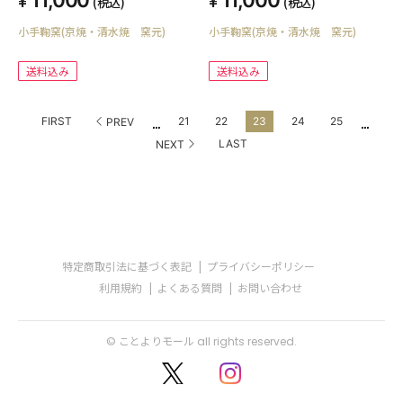
(税込)
(税込)
小手鞠窯(京焼・清水焼 窯元)
小手鞠窯(京焼・清水焼 窯元)
送料込み
送料込み
...
...
FIRST
21
22
23
24
25
PREV
LAST
NEXT
特定商取引法に基づく表記
プライバシーポリシー
利用規約
よくある質問
お問い合わせ
© ことよりモール all rights reserved.