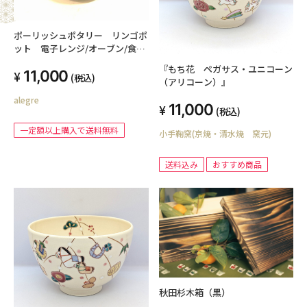
ポーリッシュポタリー リンゴポ
ット 電子レンジ/オーブン/食洗
器対応
『もち花 ペガサス・ユニコーン
11,000
(税込)
（アリコーン）』
alegre
11,000
(税込)
一定額以上購入で送料無料
小手鞠窯(京焼・清水焼 窯元)
送料込み
おすすめ商品
秋田杉木箱（黒）