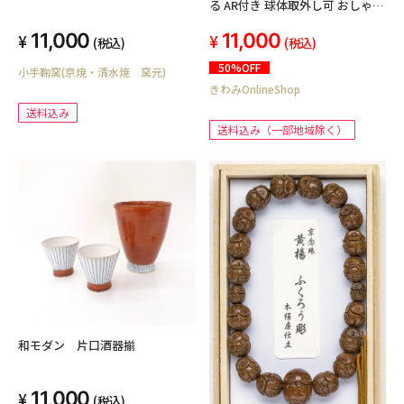
る AR付き 球体取外し可 おしゃれ
子供部屋 インテリア 知育玩具 子
11,000
11,000
供 孫 誕生日 ハロウィン 子ども
(税込)
(税込)
プレゼント 消灯時は地勢図 点灯
50%OFF
小手鞠窯(京焼・清水焼 窯元)
時は行政図 Fun Globe 軸無し
きわみOnlineShop
bekvam
送料込み
送料込み（一部地域除く）
和モダン 片口酒器揃
11,000
(税込)