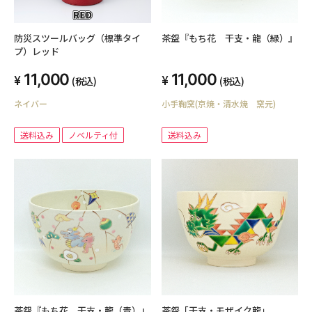
防災スツールバッグ（標準タイ
茶盌『もち花 干支・龍（緑）』
プ）レッド
11,000
11,000
(税込)
(税込)
ネイバー
小手鞠窯(京焼・清水焼 窯元)
送料込み
ノベルティ付
送料込み
茶盌『もち花 干支・龍（青）』
茶盌「干支・モザイク龍」