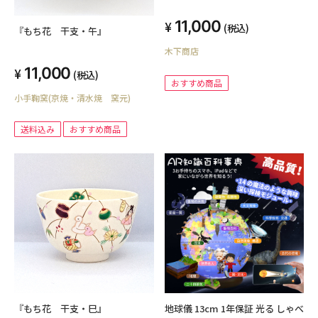
11,000
(税込)
『もち花 干支・午』
木下商店
11,000
(税込)
おすすめ商品
小手鞠窯(京焼・清水焼 窯元)
送料込み
おすすめ商品
『もち花 干支・巳』
地球儀 13cm 1年保証 光る しゃべ